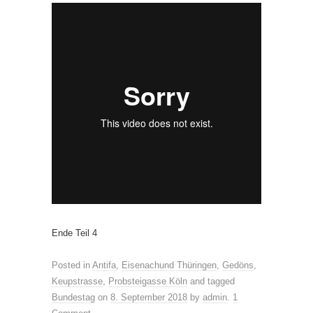
Ende Teil 4
Posted in
Antifa
,
Eisenachund Thüringen
,
Gedöns
,
Keupstrasse
,
Probsteigasse Köln
and tagged
Bundestag
on
8. September 2018
by
admin
.
1