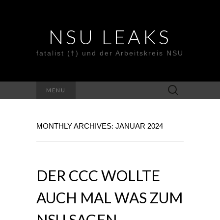
NSU LEAKS
fatalist (†) und der Arbeitskreis NSU
Suche
MENU
nach:
MONTHLY ARCHIVES: JANUAR 2024
DER CCC WOLLTE
AUCH MAL WAS ZUM
NSU SAGEN