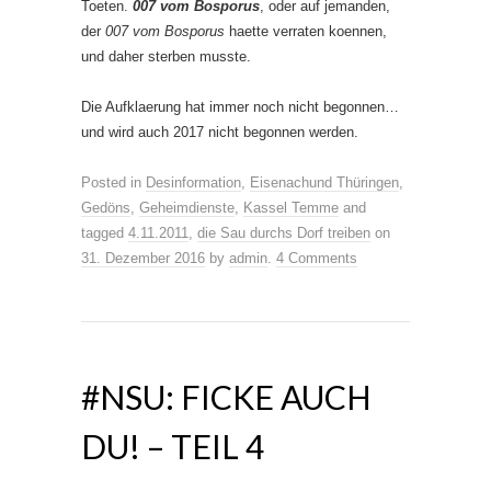
Toeten.
007 vom Bosporus
, oder auf jemanden,
der
007 vom Bosporus
haette verraten koennen,
und daher sterben musste.
Die Aufklaerung hat immer noch nicht begonnen…
und wird auch 2017 nicht begonnen werden.
Posted in
Desinformation
,
Eisenachund Thüringen
,
Gedöns
,
Geheimdienste
,
Kassel Temme
and
tagged
4.11.2011
,
die Sau durchs Dorf treiben
on
31. Dezember 2016
by
admin
.
4 Comments
#NSU: FICKE AUCH
DU! – TEIL 4