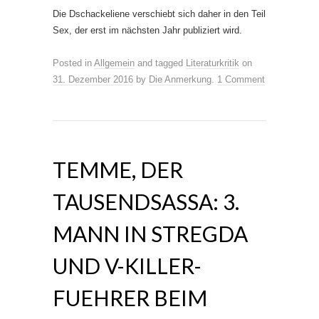
Die Dschackeliene verschiebt sich daher in den Teil
Sex, der erst im nächsten Jahr publiziert wird.
Posted in
Allgemein
and tagged
Literaturkritik
on
31. Dezember 2016
by
Die Anmerkung
.
1 Comment
TEMME, DER
TAUSENDSASSA: 3.
MANN IN STREGDA
UND V-KILLER-
FUEHRER BEIM