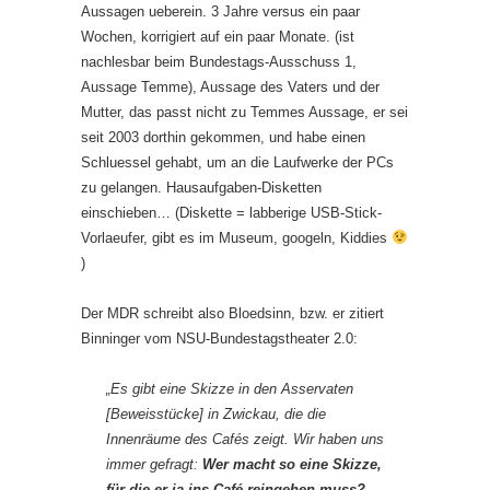
Aussagen ueberein. 3 Jahre versus ein paar
Wochen, korrigiert auf ein paar Monate. (ist
nachlesbar beim Bundestags-Ausschuss 1,
Aussage Temme), Aussage des Vaters und der
Mutter, das passt nicht zu Temmes Aussage, er sei
seit 2003 dorthin gekommen, und habe einen
Schluessel gehabt, um an die Laufwerke der PCs
zu gelangen. Hausaufgaben-Disketten
einschieben… (Diskette = labberige USB-Stick-
Vorlaeufer, gibt es im Museum, googeln, Kiddies
)
Der MDR schreibt also Bloedsinn, bzw. er zitiert
Binninger vom NSU-Bundestagstheater 2.0:
„Es gibt eine Skizze in den Asservaten
[Beweisstücke] in Zwickau, die die
Innenräume des Cafés zeigt. Wir haben uns
immer gefragt:
Wer macht so eine Skizze,
für die er ja ins Café reingehen muss?