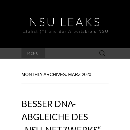
NSU LEAKS
fatalist (†) und der Arbeitskreis NSU
Suche
MENU
nach:
MONTHLY ARCHIVES: MÄRZ 2020
BESSER DNA-
ABGLEICHE DES
„NSU-NETZWERKS“