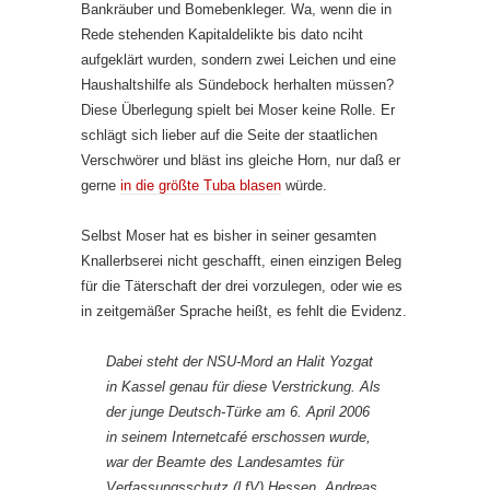
Bankräuber und Bomebenkleger. Wa, wenn die in
Rede stehenden Kapitaldelikte bis dato nciht
aufgeklärt wurden, sondern zwei Leichen und eine
Haushaltshilfe als Sündebock herhalten müssen?
Diese Überlegung spielt bei Moser keine Rolle. Er
schlägt sich lieber auf die Seite der staatlichen
Verschwörer und bläst ins gleiche Horn, nur daß er
gerne
in die größte Tuba blasen
würde.
Selbst Moser hat es bisher in seiner gesamten
Knallerbserei nicht geschafft, einen einzigen Beleg
für die Täterschaft der drei vorzulegen, oder wie es
in zeitgemäßer Sprache heißt, es fehlt die Evidenz.
Dabei steht der NSU-Mord an Halit Yozgat
in Kassel genau für diese Ver­strickung. Als
der junge Deutsch-Türke am 6. April 2006
in seinem In­ter­netcafé erschossen wurde,
war der Beamte des Landesamtes für
Verfassungsschutz (LfV) Hessen, Andreas