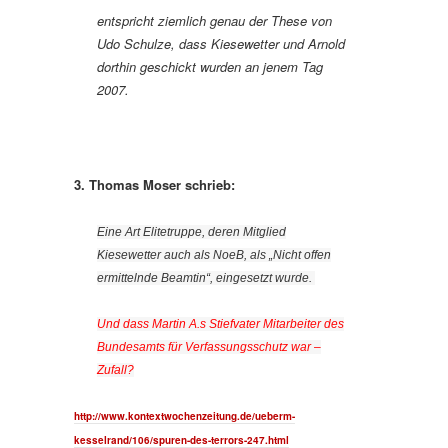
entspricht ziemlich genau der These von
Udo Schulze, dass Kiesewetter und Arnold
dorthin geschickt wurden an jenem Tag
2007.
3. Thomas Moser schrieb:
Eine Art Elitetruppe, deren Mitglied
Kiesewetter auch als NoeB, als „Nicht offen
ermittelnde Beamtin“, eingesetzt wurde.
Und dass Martin A.s Stiefvater Mitarbeiter des
Bundesamts für Verfassungsschutz war –
Zufall?
http://www.kontextwochenzeitung.de/ueberm-
kesselrand/106/spuren-des-terrors-247.html