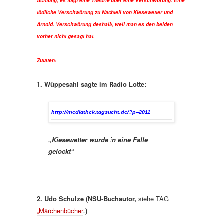
Achtung, es folgt eine Theorie über eine Verschwörung. Eine
tödliche Verschwörung zu Nachteil von Kiesewetter und
Arnold. Verschwörung deshalb, weil man es den beiden
vorher nicht gesagt hat.
Zutaten:
1. Wüppesahl sagte im Radio Lotte:
http://mediathek.tagsucht.de/?p=2011
„Kiesewetter wurde in eine Falle
gelockt“
2. Udo Schulze (NSU-Buchautor,
siehe TAG
„Märchenbücher
„
)