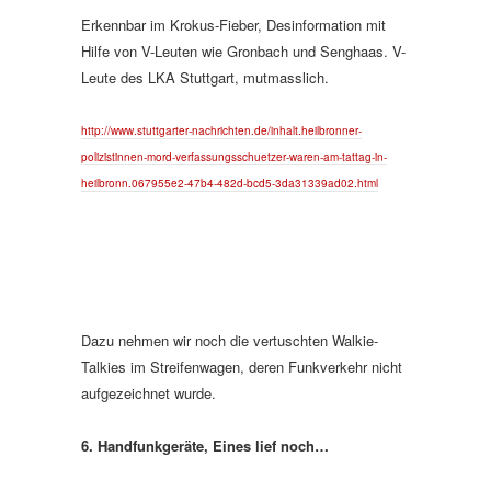
Erkennbar im Krokus-Fieber, Desinformation mit
Hilfe von V-Leuten wie Gronbach und Senghaas. V-
Leute des LKA Stuttgart, mutmasslich.
http://www.stuttgarter-nachrichten.de/inhalt.heilbronner-
polizistinnen-mord-verfassungsschuetzer-waren-am-tattag-in-
heilbronn.067955e2-47b4-482d-bcd5-3da31339ad02.html
Dazu nehmen wir noch die vertuschten Walkie-
Talkies im Streifenwagen, deren Funkverkehr nicht
aufgezeichnet wurde.
6. Handfunkgeräte, Eines lief noch…