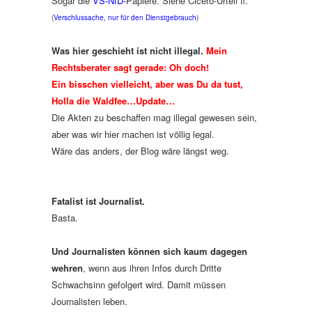
Sogar die
VS-NfD-
Papiere. Siehe Cicero-Urteil ff.
(
Verschlussache, nur für den Dienstgebrauch
)
Was hier geschieht ist nicht illegal.
Mein
Rechtsberater sagt gerade: Oh doch!
Ein bisschen vielleicht, aber was Du da tust,
Holla die Waldfee…Update…
Die Akten zu beschaffen mag illegal gewesen sein,
aber was wir hier machen ist völlig legal.
Wäre das anders, der Blog wäre längst weg.
Fatalist ist Journalist.
Basta.
Und Journalisten können sich kaum dagegen
wehren
, wenn aus ihren Infos durch Dritte
Schwachsinn gefolgert wird. Damit müssen
Journalisten leben.