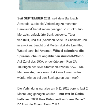
Seit SEPTEMBER 2011,
seit dem Bankraub
Arnstadt, wurde die Verbindung zu mehreren
Bankraub/Überfallserien gezogen. Zur Soko Trio
Menzels, aufgeklärte Bankraubserie, Täter
verurteilt, und zur „Sachsen-Serie“ in Chemnitz und
in Zwickau. Leucht und Merten dort die Ermittler,
Wötzel dann bei Arnstadt.
Wötzel sabotierte die
Spurensuche im angeblichen Arnstadt-Womo.
Auf Zuruf des BKA, er gehörte zum Reg EA
Thüringen der BKA-Staatsschutzsoko BAO TRIO.
Man wusste, dass man dort keine Uwes finden
würde, wie es bei den Bankspuren auch war?
Die Verbindung war also am 5.11.2011 bereits fast 2
Monte lang gezogen worden…
nur wer in Gotha
hatte seit 2008 Uwe Böhnhardt auf dem Radar
?
DAS ist die Frage. Siehe Teil 2.