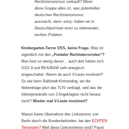
Rechtsterrorismus verkauft? Wenn
diese Gruppe alles ist, was potentiellen
deutschen Rechtsterrorismus
ausmacht, dann -sorry- haben wir in
Deutschland kein ernst zu nehmendes
rechtes Problem.
Kindergarten-Terror OSS, keine Frage.
Was ist
eigentlich mit den
„Freitaler Rechtsterroristen“?
Man liest so wenig davon… auch dort hatten sich
GSG 9 und BKA/BAW sehr energisch
eingeschaltet. Waren da auch V-Leute involviert?
So wie beim Ballstedt-Kirmesding, wo die
Nebenklage jetzt das TLfV verklagt, weil das die
Abhörprotokolle von 2 Angeklagten nicht heraus
rückt?
Wieder mal V-Leute involviert?
Warum keine Übernahme des Linksterrors von
Berlin durch die Bundesbehörden, bei den
ECHTEN
Terroristen?
Weil diese Linksextreme sind? Passt