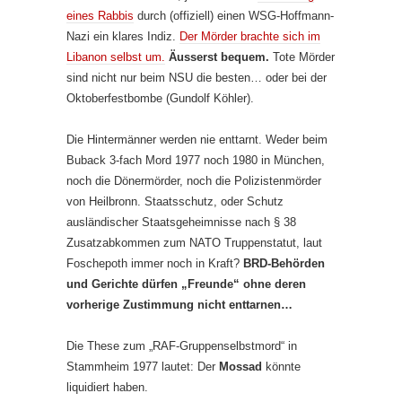
eines Rabbis
durch (offiziell) einen WSG-Hoffmann-
Nazi ein klares Indiz.
Der Mörder brachte sich im
Libanon selbst um.
Äusserst bequem.
Tote Mörder
sind nicht nur beim NSU die besten… oder bei der
Oktoberfestbombe (Gundolf Köhler).
Die Hintermänner werden nie enttarnt. Weder beim
Buback 3-fach Mord 1977 noch 1980 in München,
noch die Dönermörder, noch die Polizistenmörder
von Heilbronn. Staatsschutz, oder Schutz
ausländischer Staatsgeheimnisse nach § 38
Zusatzabkommen zum NATO Truppenstatut, laut
Foschepoth immer noch in Kraft?
BRD-Behörden
und Gerichte dürfen „Freunde“ ohne deren
vorherige Zustimmung nicht enttarnen…
Die These zum „RAF-Gruppenselbstmord“ in
Stammheim 1977 lautet: Der
Mossad
könnte
liquidiert haben.