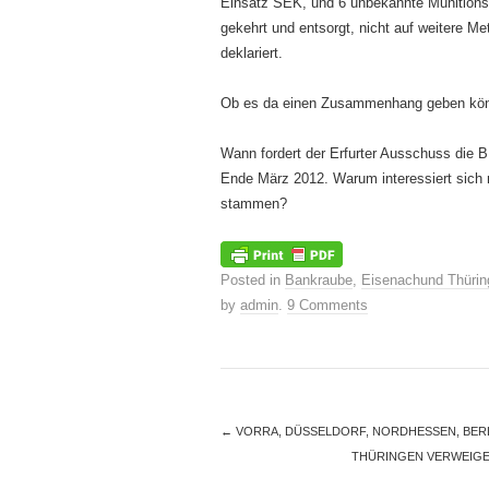
Einsatz SEK, und 6 unbekannte Munitionst
gekehrt und entsorgt, nicht auf weitere Met
deklariert.
Ob es da einen Zusammenhang geben kö
Wann fordert der Erfurter Ausschuss die
Ende März 2012. Warum interessiert sich 
stammen?
Posted in
Bankraube
,
Eisenachund Thürin
by
admin
.
9 Comments
←
VORRA, DÜSSELDORF, NORDHESSEN, BERLI
THÜRINGEN VERWEIG