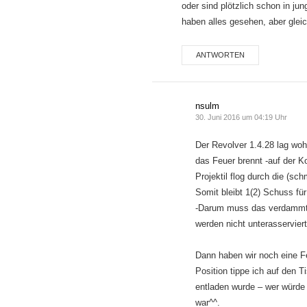
oder sind plötzlich schon in 
haben alles gesehen, aber glei
ANTWORTEN
nsulm
30. Juni 2016 um 04:19 Uhr
Der Revolver 1.4.28 lag woh
das Feuer brennt -auf der K
Projektil flog durch die (s
Somit bleibt 1(2) Schuss für
-Darum muss das verdammte
werden nicht unterasservier
Dann haben wir noch eine Fe
Position tippe ich auf den 
entladen wurde – wer würde 
war^^.