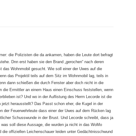
umer: die Polizisten die da ankamen, haben die Leute dort befragt
stehe. Dnn erst haben sie den Brand „gerochen“ nach deren
t das Wohnmobil gesucht. Wie soll einer der Uwes auf die
n das Projektil teils auf dem Sitz im Wohnmobil lag, teils in
enn dann schießen die durch Fenster aber doch nicht in die
n die Ermittler an einem Haus einen Einschuss feststellen, wenn
lieben ist? Und wo in der Auflistung des Herrn Lecorde ist die
h jetzt herausstellt? Das Passt schon eher, die Kugel in der
en der Feuerwehrleute dass einer der Uwes auf dem Rücken lag
tlicher Schusswunde in der Brust. Und Lecorde schreibt, dass ja
, was soll diese Aussage, die wurden ja nicht in das WoMo
 die offiziellen Leichenschauer leiden unter Gedächtnisschwund