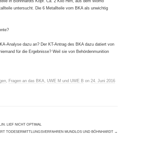
eile in Böhnhardts Kopf. Ca. 2 Kilo Hirn, aus dem Womo
allteile untersucht. Die 6 Metallteile vom BKA als unwichtig
nnte?
 BKA-Analyse dazu an? Der KT-Antrag des BKA dazu datiert von
niemand für die Ergebnisse? Weil sie von Behördenmunition
gen
,
Fragen an das BKA
,
UWE M und UWE B
on
24. Juni 2016
N. LIEF NICHT OPTIMAL
ERT TODESERMITTLUNGSVERFAHREN MUNDLOS UND BÖHNHARDT
→