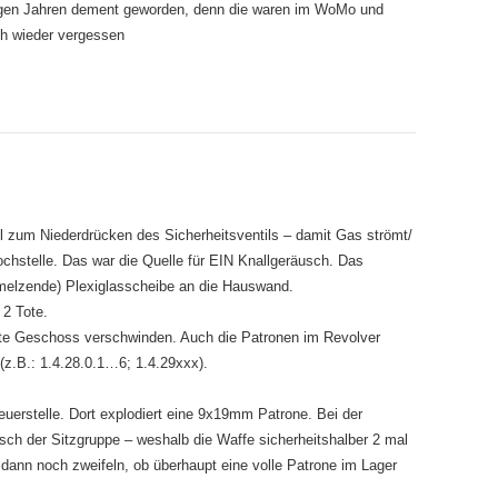
jungen Jahren dement geworden, denn die waren im WoMo und
ch wieder vergessen
l zum Niederdrücken des Sicherheitsventils – damit Gas strömt/
ochstelle. Das war die Quelle für EIN Knallgeräusch. Das
chmelzende) Plexiglasscheibe an die Hauswand.
 2 Tote.
 Geschoss verschwinden. Auch die Patronen im Revolver
t(z.B.: 1.4.28.0.1…6; 1.4.29xxx).
uerstelle. Dort explodiert eine 9x19mm Patrone. Bei der
Tisch der Sitzgruppe – weshalb die Waffe sicherheitshalber 2 mal
dann noch zweifeln, ob überhaupt eine volle Patrone im Lager