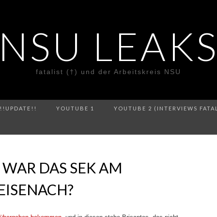
NSU LEAK
fatalist (†) und der Arbeitskreis NSU
!!UPDATE!!
YOUTUBE 1
YOUTUBE 2 (INTERVIEWS FATA
 WAR DAS SEK AM
EISENACH?