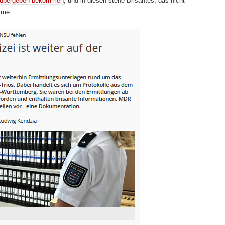
le übergeben bekommen
, und in diesen stehe Brisantes, das nicht
mme: