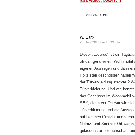
fuss/#sdfootnote14sym
ANTWORTEN
W. Earp
28. Juni 2016 um 18:33 Uhr
Dieser „Lecorde“ ist ein Tagträ
ob da irgendwo ein Wohnmobil 
eigenen Aussagen und dann ers
Polizisten geschossen haben wen
der Türverkleidung steckte ? W
Türverkleidung. Und wie konnte
das Geschoss im Wohnmobil verb
SEK, die ja vor Ort war wie sic
Türverkleidung und die Aussag
mit bleichen Gesicht und vermu
Notarzt und Sani vor Ort waren
gelassen zur Leichenschau, und