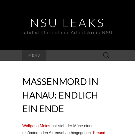
NSU LEAKS
fatalist (†) und der Arbeitskreis NSU
Suche
MENU
nach:
MASSENMORD IN
HANAU: ENDLICH
EIN ENDE
Wolfgang Meins
hat sich der Mühe einer
resümierenden Aktenschau hingegeben.
Freund