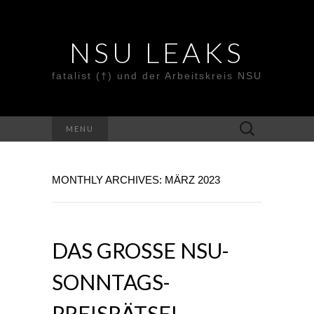
NSU LEAKS
fatalist (†) und der Arbeitskreis NSU
Suche
MENU
nach:
MONTHLY ARCHIVES: MÄRZ 2023
DAS GROSSE NSU-S
ONNTAGS-P
REISRÄTSEL