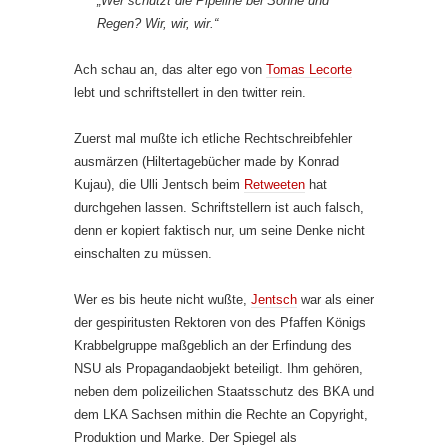
„Wer schützt die Pipeline bei Sonne und
Regen? Wir, wir, wir.“
Ach schau an, das alter ego von
Tomas Lecorte
lebt und schriftstellert in den twitter rein.
Zuerst mal mußte ich etliche Rechtschreibfehler
ausmärzen (Hiltertagebücher made by Konrad
Kujau), die Ulli Jentsch beim
Retweeten
hat
durchgehen lassen. Schriftstellern ist auch falsch,
denn er kopiert faktisch nur, um seine Denke nicht
einschalten zu müssen.
Wer es bis heute nicht wußte,
Jentsch
war als einer
der gespiritusten Rektoren von des Pfaffen Königs
Krabbelgruppe maßgeblich an der Erfindung des
NSU als Propagandaobjekt beteiligt. Ihm gehören,
neben dem polizeilichen Staatsschutz des BKA und
dem LKA Sachsen mithin die Rechte an Copyright,
Produktion und Marke. Der Spiegel als