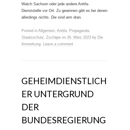
Watch Sachsen oder jede andere Antifa-
Dienststelle vor Ort. Zu gewinnen gibt es bei denen
allerdings nichts. Die sind arm dran.
Posted in
Allgemein
,
Antifa
,
Propaganda
,
Staatsschutz
,
Zschäpe
on
26. März 2023
by
Die
Anmerkung
.
Leave a comment
GEHEIMDIENSTLICH
ER UNTERGRUND
DER
BUNDESREGIERUNG