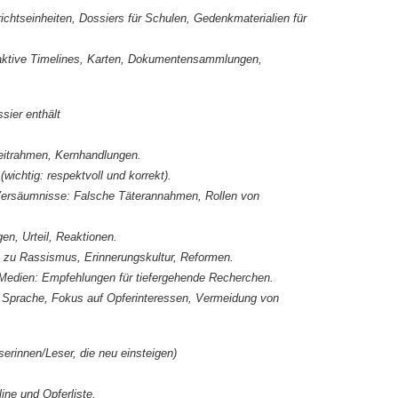
richtseinheiten, Dossiers für Schulen, Gedenkmaterialien für
eraktive Timelines, Karten, Dokumentensammlungen,
ssier enthält
eitrahmen, Kernhandlungen.
wichtig: respektvoll und korrekt).
e Versäumnisse: Falsche Täterannahmen, Rollen von
, Urteil, Reaktionen.
n zu Rassismus, Erinnerungskultur, Reformen.
r/Medien: Empfehlungen für tiefergehende Recherchen.
e Sprache, Fokus auf Opferinteressen, Vermeidung von
serinnen/Leser, die neu einsteigen)
line und Opferliste.