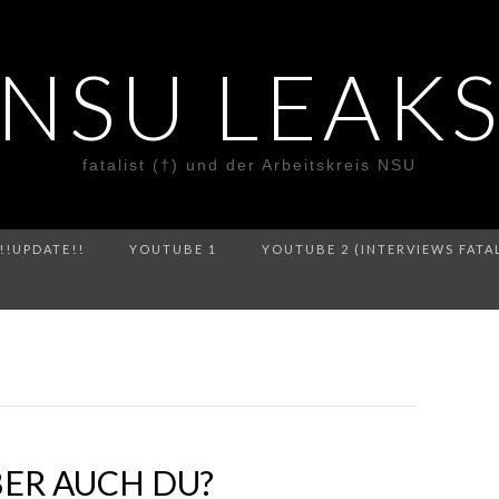
NSU LEAK
fatalist (†) und der Arbeitskreis NSU
!!UPDATE!!
YOUTUBE 1
YOUTUBE 2 (INTERVIEWS FATA
ER AUCH DU?