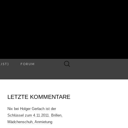
S
Suche
LIST)
FORUM
nach:
LETZTE KOMMENTARE
Nix
bei
Holger Gerlach ist der
Schlüssel zum 4.11.2011. Brillen,
Mädchenschuh, Anmietung