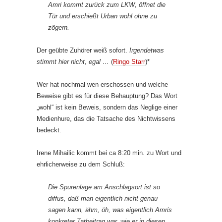
Amri kommt zurück zum LKW, öffnet die
Tür und erschießt Urban wohl ohne zu
zögern.
Der geübte Zuhörer weiß sofort.
Irgendetwas
stimmt hier nicht, egal …
(
Ringo Starr
)*
Wer hat nochmal wen erschossen und welche
Beweise gibt es für diese Behauptung? Das Wort
„wohl“ ist kein Beweis, sondern das Neglige einer
Medienhure, das die Tatsache des Nichtwissens
bedeckt.
Irene Mihailic kommt bei ca 8:20 min. zu Wort und
ehrlicherweise zu dem Schluß:
Die Spurenlage am Anschlagsort ist so
diffus, daß man eigentlich nicht genau
sagen kann, ähm, öh, was eigentlich Amris
konkreter Tatbeitrag war, wie er in diesen