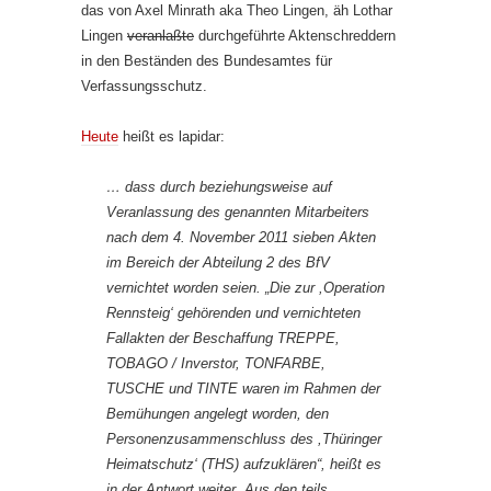
das von Axel Minrath aka Theo Lingen, äh Lothar
Lingen
veranlaßte
durchgeführte Aktenschreddern
in den Beständen des Bundesamtes für
Verfassungsschutz.
Heute
heißt es lapidar:
… dass durch beziehungsweise auf
Veranlassung des genannten Mitarbeiters
nach dem 4. November 2011 sieben Akten
im Bereich der Abteilung 2 des BfV
vernichtet worden seien. „Die zur ,Operation
Rennsteig‘ gehörenden und vernichteten
Fallakten der Beschaffung TREPPE,
TOBAGO / Inverstor, TONFARBE,
TUSCHE und TINTE waren im Rahmen der
Bemühungen angelegt worden, den
Personenzusammenschluss des ,Thüringer
Heimatschutz‘ (THS) aufzuklären“, heißt es
in der Antwort weiter. Aus den teils