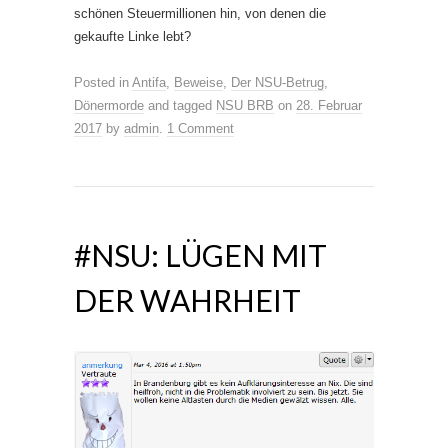
schönen Steuermillionen hin, von denen die
gekaufte Linke lebt?
Posted in
Antifa
,
Beweise
,
Der NSU-Betrug
,
Dönermorde
and tagged
NSU BRB
on
28. Februar
2017
by
admin
.
1 Comment
#NSU: LÜGEN MIT
DER WAHRHEIT