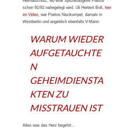
Heimatschutz, wo eine Spitzeltätigkeit Piattos
schon 91/92 nahegelegt wird. Uli Herbert Bolt,
hier
im Video
, war Piattos Nazikumpel, damals in
Westberlin und angeblich ebenfalls V-Mann.
WARUM WIEDER
AUFGETAUCHTE
N
GEHEIMDIENSTA
KTEN ZU
MISSTRAUEN IST
Alles was das Herz begehrt…