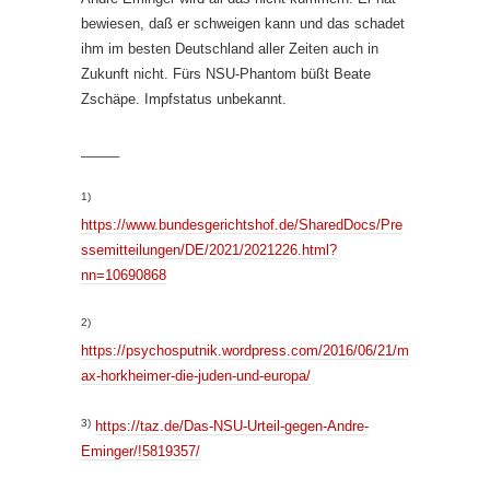
bewiesen, daß er schweigen kann und das schadet
ihm im besten Deutschland aller Zeiten auch in
Zukunft nicht. Fürs NSU-Phantom büßt Beate
Zschäpe. Impfstatus unbekannt.
_____
1)
https://www.bundesgerichtshof.de/SharedDocs/Pre
ssemitteilungen/DE/2021/2021226.html?
nn=10690868
2)
https://psychosputnik.wordpress.com/2016/06/21/m
ax-horkheimer-die-juden-und-europa/
3)
https://taz.de/Das-NSU-Urteil-gegen-Andre-
Eminger/!5819357/