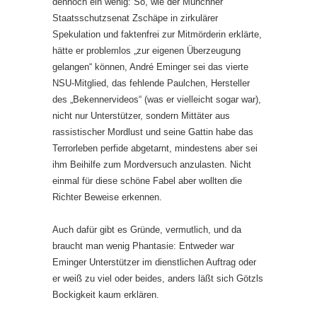
dennoch ein wenig: So, wie der Münchner
Staatsschutzsenat Zschäpe in zirkulärer
Spekulation und faktenfrei zur Mitmörderin erklärte,
hätte er problemlos „zur eigenen Überzeugung
gelangen“ können, André Eminger sei das vierte
NSU-Mitglied, das fehlende Paulchen, Hersteller
des „Bekennervideos“ (was er vielleicht sogar war),
nicht nur Unterstützer, sondern Mittäter aus
rassistischer Mordlust und seine Gattin habe das
Terrorleben perfide abgetarnt, mindestens aber sei
ihm Beihilfe zum Mordversuch anzulasten. Nicht
einmal für diese schöne Fabel aber wollten die
Richter Beweise erkennen.
Auch dafür gibt es Gründe, vermutlich, und da
braucht man wenig Phantasie: Entweder war
Eminger Unterstützer im dienstlichen Auftrag oder
er weiß zu viel oder beides, anders läßt sich Götzls
Bockigkeit kaum erklären.