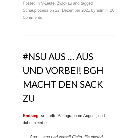
Posted in
V-Leute
,
Zwickau
and tagged
Schauprozess
on
22. Dezember 2021
by
admin
.
10
Comments
#NSU AUS … AUS
UND VORBEI! BGH
MACHT DEN SACK
ZU
Endsieg
, so titelte Parlograph im August, und
dabei bleibt es:
Aus … aus und vorbei! Finito, file closed,