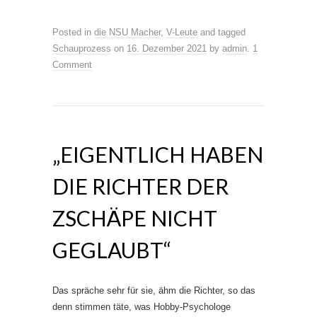
Posted in
die NSU Macher
,
V-Leute
and tagged
Schauprozess
on
16. Dezember 2021
by
admin
.
1
Comment
„EIGENTLICH HABEN
DIE RICHTER DER
ZSCHÄPE NICHT
GEGLAUBT“
Das spräche sehr für sie, ähm die Richter, so das
denn stimmen täte, was Hobby-Psychologe