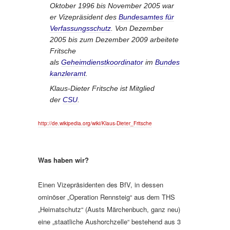
Oktober 1996 bis November 2005 war
er Vizepräsident des
Bundesamtes für
Verfassungsschutz
. Von Dezember
2005 bis zum Dezember 2009 arbeitete
Fritsche
als
Geheimdienstkoordinator
im
Bundes
kanzleramt
.
Klaus-Dieter Fritsche ist Mitglied
der
CSU
.
http://de.wikipedia.org/wiki/Klaus-Dieter_Fritsche
Was haben wir?
Einen Vizepräsidenten des BfV, in dessen
ominöser „Operation Rennsteig“ aus dem THS
„Heimatschutz“ (Austs Märchenbuch, ganz neu)
eine „staatliche Aushorchzelle“ bestehend aus 3