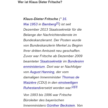
Wer ist Klaus Dieter Fritsche?
Klaus-Dieter Fritsche
(*
16.
[1]
Mai
1953
in
Bamberg
) ist seit
Dezember 2013 Staatssekretär für die
Belange der Nachrichtendienste im
Bundeskanzleramt. Der Posten wurde
von Bundeskanzlerin Merkel zu Beginn
Ihrer dritten Amtszeit neu geschaffen.
Zuvor war Fritsche ab Dezember 2009
beamteter
Staatssekretär
im
Bundesinn
enministerium
. Dort war er Nachfolger
von
August Hanning
, der vom
damaligen Innenminister
Thomas de
Maizière
(CDU) in den
einstweiligen
[2]
[3]
Ruhestand
versetzt worden war.
Von 1993 bis 1996 war Fritsche
Büroleiter des bayerischen
Innenministers
Günther Beckstein
. Von