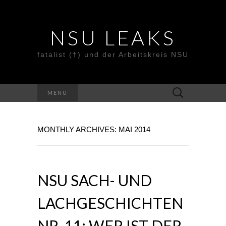
NSU LEAKS
fatalist (†) und der Arbeitskreis NSU
Suche
MENU
nach:
MONTHLY ARCHIVES: MAI 2014
NSU SACH- UND
LACHGESCHICHTEN
NR. 11: WER IST DER