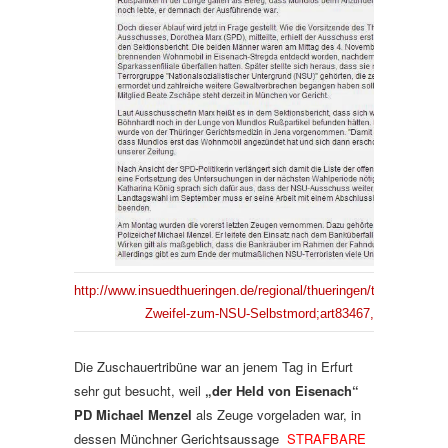
http://www.insuedthueringen.de/regional/thueringen/thuefwthued
Zweifel-zum-NSU-Selbstmord;art83467,3247957
Die Zuschauertribüne war an jenem Tag in Erfurt
sehr gut besucht, weil
„der Held von Eisenach“
PD Michael Menzel
als Zeuge vorgeladen war, in
dessen Münchner Gerichtsaussage
STRAFBARE