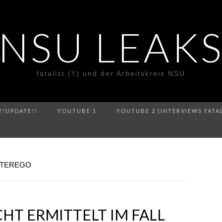
NSU LEAK
fatalist (†) und der Arbeitskreis NSU
!!UPDATE!!
YOUTUBE 1
YOUTUBE 2 (INTERVIEWS FATA
LTEREGO
T ERMITTELT IM FALL