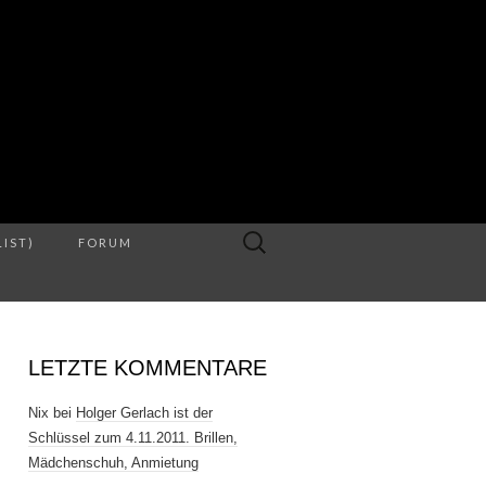
S
Suche
LIST)
FORUM
nach:
LETZTE KOMMENTARE
Nix
bei
Holger Gerlach ist der
Schlüssel zum 4.11.2011. Brillen,
Mädchenschuh, Anmietung