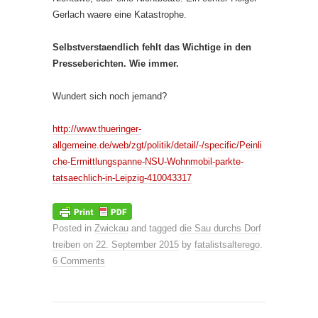
Gerlach waere eine Katastrophe.
Selbstverstaendlich fehlt das Wichtige in den
Presseberichten. Wie immer.
Wundert sich noch jemand?
http://www.thueringer-
allgemeine.de/web/zgt/politik/detail/-/specific/Peinli
che-Ermittlungspanne-NSU-Wohnmobil-parkte-
tatsaechlich-in-Leipzig-410043317
Posted in
Zwickau
and tagged
die Sau durchs Dorf
treiben
on
22. September 2015
by
fatalistsalterego
.
6 Comments