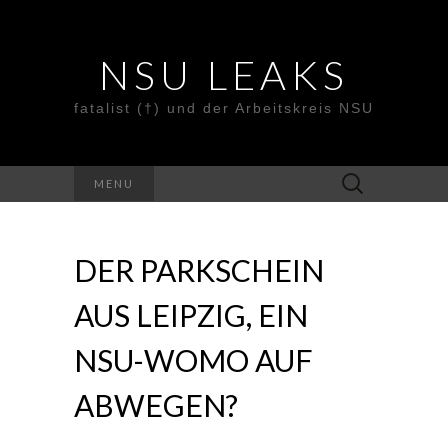
NSU LEAKS
fatalist (†) und der Arbeitskreis NSU
Suche
MENU
nach:
DER PARKSCHEIN
AUS LEIPZIG, EIN
NSU-WOMO AUF
ABWEGEN?