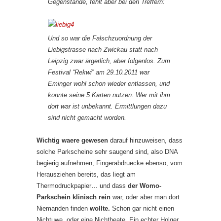
Gegenstände, fehlt aber bei den Treffern:
Und so war die Falschzuordnung der
Liebigstrasse nach Zwickau statt nach
Leipzig zwar ärgerlich, aber folgenlos. Zum
Festival “Rekwi” am 29.10.2011 war
Eminger wohl schon wieder entlassen, und
konnte seine 5 Karten nutzen. Wer mit ihm
dort war ist unbekannt. Ermittlungen dazu
sind nicht gemacht worden.
Wichtig waere gewesen
darauf hinzuweisen, dass
solche Parkscheine sehr saugend sind, also DNA
begierig aufnehmen, Fingerabdruecke ebenso, vom
Herausziehen bereits, das liegt am
Thermodruckpapier… und dass
der Womo-
Parkschein klinisch rein
war, oder aber man dort
Niemanden finden
wollte.
Schon gar nicht einen
Nichtuwe, oder eine Nichtbeate. Ein echter Holger