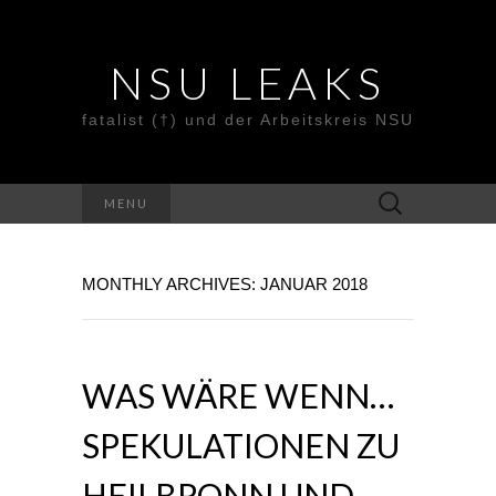
NSU LEAKS
fatalist (†) und der Arbeitskreis NSU
Suche
MENU
nach:
MONTHLY ARCHIVES: JANUAR 2018
WAS WÄRE WENN…
SPEKULATIONEN ZU
HEILBRONN UND