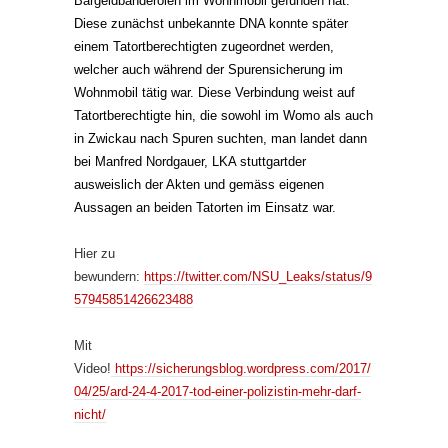
Bargeldbanderolen im Wohnmobil gefunden hat.
Diese zunächst unbekannte DNA konnte später
einem Tatortberechtigten zugeordnet werden,
welcher auch während der Spurensicherung im
Wohnmobil tätig war. Diese Verbindung weist auf
Tatortberechtigte hin, die sowohl im Womo als auch
in Zwickau nach Spuren suchten, man landet dann
bei Manfred Nordgauer, LKA stuttgartder
ausweislich der Akten und gemäss eigenen
Aussagen an beiden Tatorten im Einsatz war.
Hier zu
bewundern:
https://twitter.com/NSU_Leaks/status/9
57945851426623488
Mit
Video!
https://sicherungsblog.wordpress.com/2017/
04/25/ard-24-4-2017-tod-einer-polizistin-mehr-darf-
nicht/