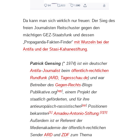
Da kann man sich wirklich nur freuen: Der Sieg des
freien Journalisten Reitschuster gegen den
mächtigen GEZ-Staatsfunk und dessen
„Propaganda-Fakten-Finder“
mit Wurzeln bei der
Antifa und der Stasi-Kahanestiftung.
Patrick Gensing
(* 1974) ist ein deutscher
Antifa
–
Journalist
beim
öffentlich-rechtlichen
Rundfunk
(
ARD, Tagesschau.de
) und war
Betreiber des
Gegen-Rechts
-Blogs
[
wp
]
Publikative.org
, einem Projekt der
staatlich geförderten, und für ihre
[
pp
]
anti­europäisch-rassistischen
Positionen
[1]
[2]
[3]
bekannten
Amadeu-Antonio-Stiftung
.
Außerdem ist er Referent der
Medien­akademie der öffentlich-rechtlichen
Sender
ARD
und
ZDF
zum Thema