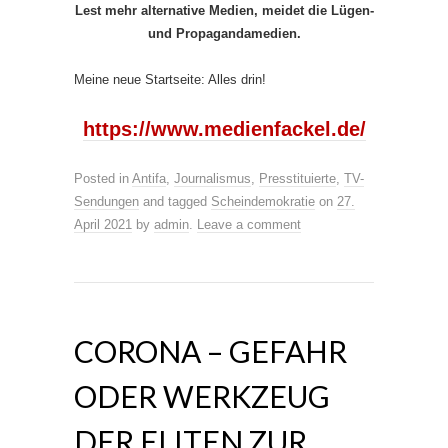
Lest mehr alternative Medien, meidet die Lügen-
und Propagandamedien.
Meine neue Startseite: Alles drin!
https://www.medienfackel.de/
Posted in
Antifa
,
Journalismus
,
Presstituierte
,
TV-
Sendungen
and tagged
Scheindemokratie
on
27.
April 2021
by
admin
.
Leave a comment
CORONA – GEFAHR
ODER WERKZEUG
DER ELITEN ZUR