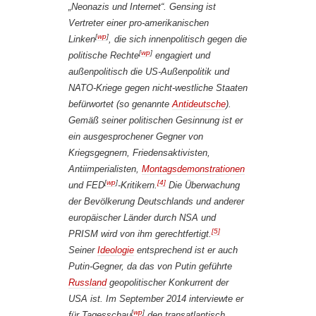
„Neonazis und Internet“. Gensing ist
Vertreter einer pro-amerikanischen
[
wp
]
Linken
, die sich innen­politisch gegen die
[
wp
]
politische Rechte
engagiert und
außen­politisch die US-Außenpolitik und
NATO-Kriege gegen nicht-westliche Staaten
befürwortet (so genannte
Antideutsche
).
Gemäß seiner politischen Gesinnung ist er
ein ausgesprochener Gegner von
Kriegs­gegnern, Friedens­aktivisten,
Anti­imperialisten,
Montags­demonstrationen
[
wp
]
[4]
und
FED
-Kritikern.
Die Überwachung
der Bevölkerung Deutschlands und anderer
europäischer Länder durch NSA und
[5]
PRISM wird von ihm gerechtfertigt.
Seiner
Ideologie
entsprechend ist er auch
Putin-Gegner, da das von Putin geführte
Russland
geopolitischer Konkurrent der
USA ist. Im September 2014 interviewte er
[
wp
]
für
Tagesschau
den transatlantisch