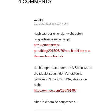
4 COMMENTS
admin
21. März 2018 um 10:47 Uhr
nach wie vor einer der wichtigsten
blogbeitraege ueberhaupt:
http://arbeitskreis-
n.su/blog/2015/08/26/nsu-blutbilder-aus-
dem-wohnmobil-zlzl/
die blutspritztante vom LKA Berlin waere
die ideale Zeugin der Verteidigung
gewesen. Nirgendwo DNA, das ginge
nicht:
https://vimeo.com/158791497
Aber in einem Schauprozess…