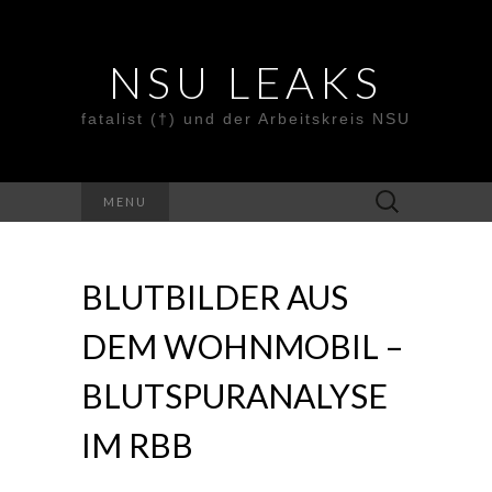
NSU LEAKS
fatalist (†) und der Arbeitskreis NSU
Suche
MENU
nach:
BLUTBILDER AUS
DEM WOHNMOBIL –
BLUTSPURANALYSE
IM RBB