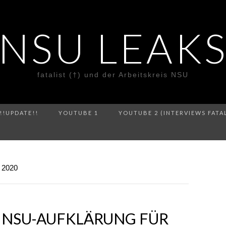
NSU LEAK
fatalist (†) und der Arbeitskreis NSU
!!UPDATE!!
YOUTUBE 1
YOUTUBE 2 (INTERVIEWS FATA
2020
T NSU-AUFKLÄRUNG FÜR