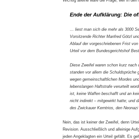
Wichtig alleine wäre die Frage, wer in de
Ende der Aufklärung: Die 
… liest man sich die mehr als 3000 Se
Vorsitzende Richter Manfred Götzl und
Ablauf der vorgeschrie­benen Frist vo
Urteil vor dem Bundesgerichtshof Bes
Diese Zweifel waren schon kurz nach 
standen vor allem die Schuldsprüche 
wegen gemeinschaft­lichen Mordes und M
lebenslangen Haftstrafe verurteilt wor
ist, keine Waffen beschafft und an kei
nicht indirekt – mitgewirkt hatte; und
des Zwickauer Kerntrios, den Neonazi
Nein, das ist keiner der Zweifel, denn Urte
Revision. Ausschließlich und alleinige Auf
jeden Angeklagten ein Urteil gefällt. Es ge