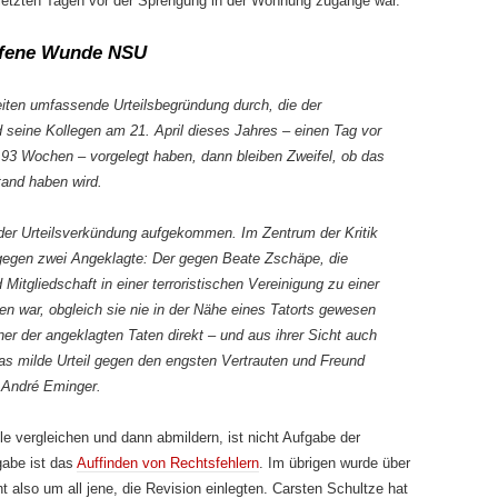
n letzten Tagen vor der Spren­gung in der Wohnung zugange war.
offene Wunde NSU
iten umfassende Urteilsbegrün­dung durch, die der
 seine Kolle­gen am 21. April dieses Jahres – einen Tag vor
n 93 Wochen – vorgelegt haben, dann bleiben Zweifel, ob das
tand haben wird.
der Urteilsverkündung aufgekom­men. Im Zentrum der Kritik
gegen zwei Angeklagte: Der gegen Beate Zschäpe, die
itgliedschaft in einer terroristischen Vereinigung zu einer
den war, obgleich sie nie in der Nähe eines Tatorts gewesen
ner der angeklagten Taten direkt – und aus ihrer Sicht auch
 das milde Urteil gegen den engsten Vertrauten und Freund
 André Eminger.
ile vergleichen und dann abmildern, ist nicht Aufgabe der
gabe ist das
Auffinden von Rechtsfehlern
. Im übrigen wurde über
ht also um all jene, die Revision einlegten. Carsten Schultze hat