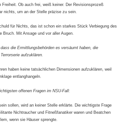
n Freiheit. Ob auch frei, weiß keiner. Der Revisionsprozeß
 nichts, um an der Stelle präzise zu sein.
uld für Nichts, das ist schon ein star­kes Stück Verbiegung des
e Bruch. Mit Ansage und vor aller Augen.
 dass die Ermittlungsbehörden es versäumt haben, die
Terrorserie aufzuklären.
ahren haben keine tatsächlichen Dimensionen aufzuklären, weil
nklage entlanghangeln.
ichtigsten offenen Fragen im NSU-Fall:
n sollen, wird an keiner Stelle erklärte. Die wichtigste Frage
litante Nichtraucher und Fitneßfanatiker waren und Beatchen
llem, wenn sie Häuser sprengte.