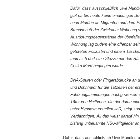
Dafür, dass ausschließlich Uwe Mund
gibt es bis heute keine eindeutigen B
neun Morden an Migranten und dem Po
Brandschutt der Zwickauer Wohnung si
Ausrüstungsgegenstände der überfallen
Wohnung lag zudem eine offenbar seit
getöteten Polizistin und einem Tasc
fand sich dort eine Skizze mit den Räu
Ceska-Mord begangen wurde.
DNA-Spuren oder Fingerabdrücke an de
und Böhnhardt für die Tatzeiten der e
Fahrzeuganmietungen nachge­wiesen 
Täter von Heilbronn, die der durch ei
unter Hypnose erstellen ließ, zeigt zu
Verdächtigen. All das weist darauf hi
bislang unbekannte NSU-Mitglieder an
Dafür, dass ausschließlich Uwe Mundlos u