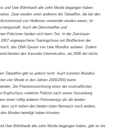
los und Uwe Böhnhardt alle zehn Morde begangen haben,
eweise. Zwar wurden unter anderem die Tatwaffen, die bei den
lizistenmord von Heilbronn verwendet worden waren, im
chergestellt. Auch die Dienstwaffen und
en Polizisten fanden sich beim Trio. In der Zwickauer
 2007 ungewaschene Trainingshose mit Blutflecken der
hentuch, das DNA-Spuren von Uwe Mundlos aufwies. Zudem
mlich­keiten des Kasseler Internetcafes, wo 2006 der letzte
n Tatwaffen gibt es jedoch nicht. Auch konnten Mundlos
rsten vier Morde in den Jahren 2000/2001 keine
werden. Die Phantomzeichnung eines der mutmaßlichen
nen Kopfschuss verletzte Polizist nach seiner Gesundung
dem einen völlig anderen Personentyp als die beiden
n, dass sich neben den beiden toten Neonazis noch andere,
 den Morden beteiligt haben könnten.
nd Uwe Böhnhardt alle zehn Morde begangen haben, gibt es bis