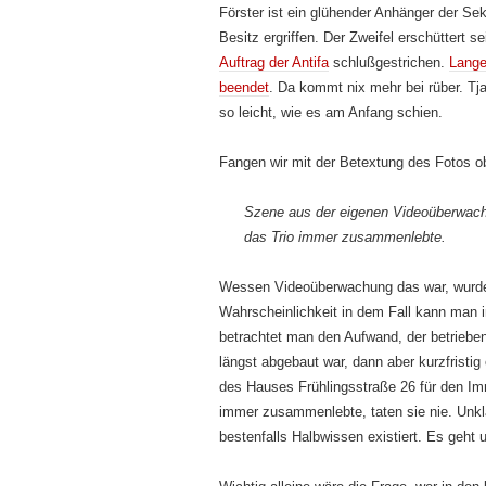
Förster ist ein glühender Anhänger der S
Besitz ergriffen. Der Zweifel erschüttert
Auftrag der Antifa
schlußgestrichen.
Lang
beendet
. Da kommt nix mehr bei rüber. Tj
so leicht, wie es am Anfang schien.
Fangen wir mit der Betextung des Fotos o
Szene aus der eigenen Videoüberwach
das Trio immer zusammenlebte.
Wessen Videoüberwachung das war, wurde i
Wahrscheinlichkeit in dem Fall kann man
betrachtet man den Aufwand, der betrieben
längst abgebaut war, dann aber kurzfristig 
des Hauses Frühlingsstraße 26 für den Immo
immer zusammenlebte, taten sie nie. Unkla
bestenfalls Halbwissen existiert. Es geht