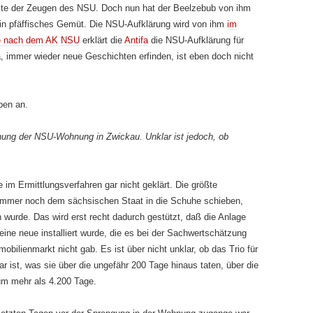
ekte der Zeugen des NSU. Doch nun hat der Beelzebub von ihm
 sein pfäffisches Gemüt. Die NSU-Aufklärung wird von ihm
im
e nach dem AK NSU
erklärt die
Antifa
die NSU-Aufklärung für
a, immer wieder neue Geschichten erfinden, ist eben doch nicht
ben an.
ung der NSU-Wohnung in Zwickau. Unklar ist jedoch, ob
m Ermittlungsverfahren gar nicht geklärt. Die größte
 immer noch dem sächsischen Staat in die Schuhe schieben,
 wurde. Das wird erst recht dadurch gestützt, daß die Anlage
eine neue instal­liert wurde, die es bei der Sachwertschätzung
bilienmarkt nicht gab. Es ist über nicht unklar, ob das Trio für
r ist, was sie über die ungefähr 200 Tage hinaus taten, über die
 um mehr als 4.200 Tage.