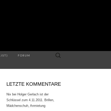
S
Suche
LIST)
FORUM
nach:
LETZTE KOMMENTARE
Nix
bei
Holger Gerlach ist der
Schlüssel zum 4.11.2011. Brillen,
Mädchenschuh, Anmietung