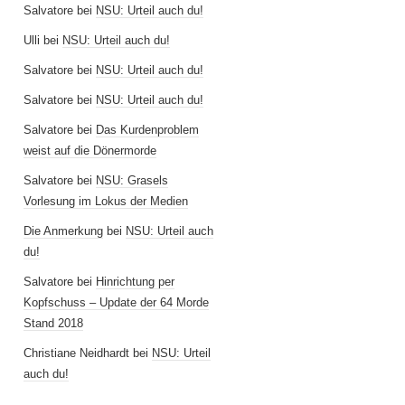
Salvatore
bei
NSU: Urteil auch du!
Ulli
bei
NSU: Urteil auch du!
Salvatore
bei
NSU: Urteil auch du!
Salvatore
bei
NSU: Urteil auch du!
Salvatore
bei
Das Kurdenproblem
weist auf die Dönermorde
Salvatore
bei
NSU: Grasels
Vorlesung im Lokus der Medien
Die Anmerkung
bei
NSU: Urteil auch
du!
Salvatore
bei
Hinrichtung per
Kopfschuss – Update der 64 Morde
Stand 2018
Christiane Neidhardt
bei
NSU: Urteil
auch du!