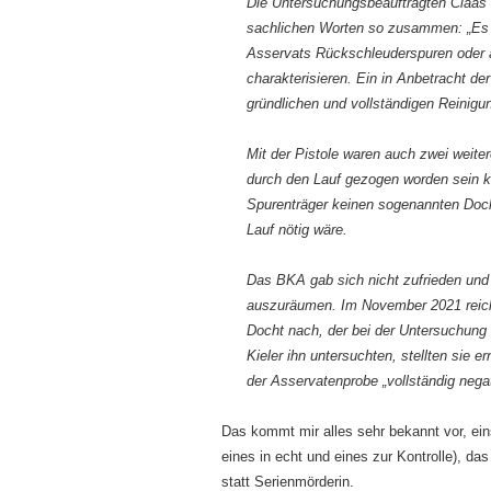
Die Untersuchungsbeauftragten Claas 
sachlichen Worten so zusammen: „Es l
Asservats Rückschleuderspuren oder a
charakterisieren. Ein in Anbetracht de
gründlichen und vollständigen Reinigun
Mit der Pistole waren auch zwei weiter
durch den Lauf gezogen worden sein kön
Spurenträger keinen sogenannten Doc
Lauf nötig wäre.
Das BKA gab sich nicht zufrieden un
auszuräumen. Im November 2021 reich
Docht nach, der bei der Untersuchung d
Kieler ihn untersuchten, stellten sie 
der Asservatenprobe „vollständig negat
Das kommt mir alles sehr bekannt vor, ei
eines in echt und eines zur Kontrolle), da
statt Serienmörderin.