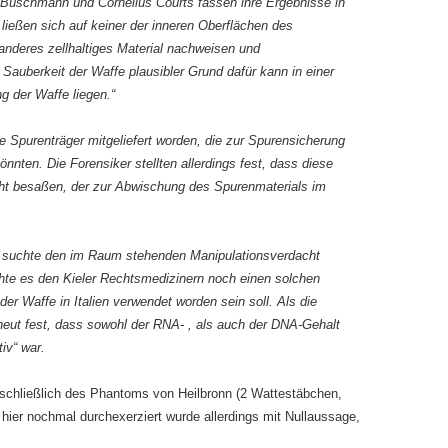
Buschmann und Cornelius Courts fassen ihre Ergebnisse in
ießen sich auf keiner der inneren Oberflächen des
nderes zellhaltiges Material nachweisen und
r Sauberkeit der Waffe plausibler Grund dafür kann in einer
g der Waffe liegen.“
e Spurenträger mitgeliefert worden, die zur Spurensicherung
nten. Die Forensiker stellten allerdings fest, dass diese
ht besaßen, der zur Abwischung des Spurenmaterials im
d suchte den im Raum stehenden Manipulationsverdacht
te es den Kieler Rechtsmedizinern noch einen solchen
er Waffe in Italien verwendet worden sein soll. Als die
erneut fest, dass sowohl der RNA- , als auch der DNA-Gehalt
iv“ war.
nschließlich des Phantoms von Heilbronn (2 Wattestäbchen,
s hier nochmal durchexerziert wurde allerdings mit Nullaussage,