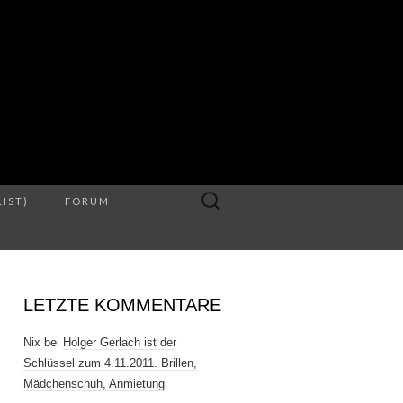
S
Suche
LIST)
FORUM
nach:
LETZTE KOMMENTARE
Nix
bei
Holger Gerlach ist der
Schlüssel zum 4.11.2011. Brillen,
Mädchenschuh, Anmietung