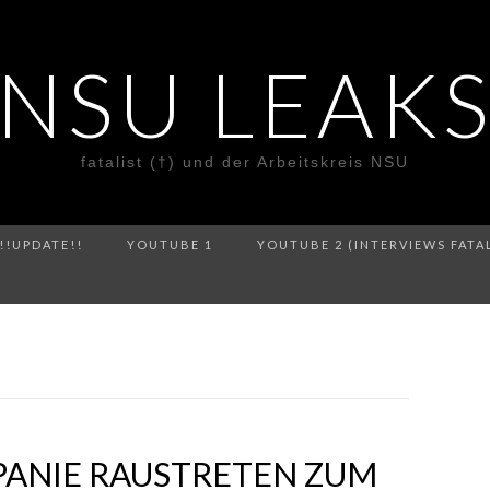
NSU LEAK
fatalist (†) und der Arbeitskreis NSU
!!UPDATE!!
YOUTUBE 1
YOUTUBE 2 (INTERVIEWS FATA
I
PANIE RAUSTRETEN ZUM