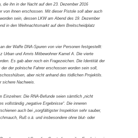
 die ihn in der Nacht auf den 23. Dezember 2016
 er von ihnen erschossen. Mit dieser Pistole soll aber auch
tet worden sein, dessen LKW am Abend des 19. Dezember
ßend in den Weihnachtsmarkt auf dem Breitscheidplatz
 an der Waffe DNA-Spuren von vier Personen festgestellt:
z Urban und Amris Mitbewohner Kamel A. Die vierte
rden. Es gab aber noch ein Fragezeichen. Die Identität der
t der der polnische Fahrer erschossen worden sein soll,
schosshülsen, aber nicht anhand des tödlichen Projektils.
er sichere Nachweis.
im Einzelnen: Die RNA-Befunde seien sämtlich „nicht
s vollständig „negative Ergebnisse“. Die inneren
schienen auch bei „sorgfältigster Inspektion sehr sauber,
chmauch, Ruß o.ä. und insbesondere ohne blut- oder