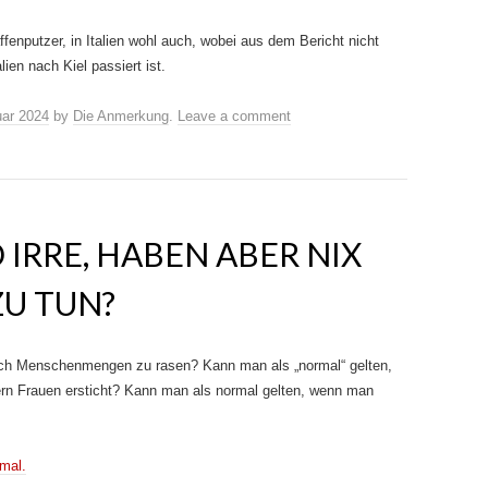
enputzer, in Italien wohl auch, wobei aus dem Bericht nicht
ien nach Kiel passiert ist.
uar 2024
by
Die Anmerkung
.
Leave a comment
 IRRE, HABEN ABER NIX
ZU TUN?
uch Menschenmengen zu rasen? Kann man als „normal“ gelten,
n Frauen ersticht? Kann man als normal gelten, wenn man
rmal.