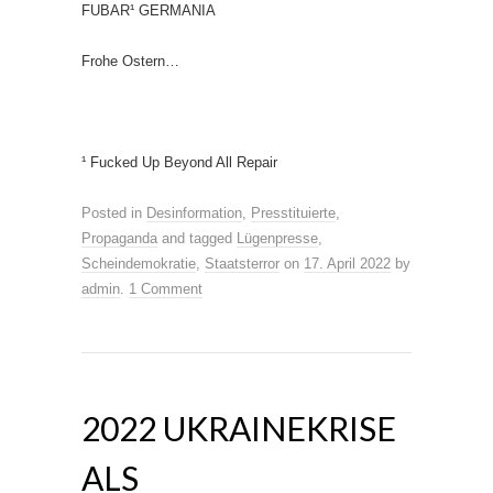
FUBAR¹ GERMANIA
Frohe Ostern…
¹ Fucked Up Beyond All Repair
Posted in
Desinformation
,
Presstituierte
,
Propaganda
and tagged
Lügenpresse
,
Scheindemokratie
,
Staatsterror
on
17. April 2022
by
admin
.
1 Comment
2022 UKRAINEKRISE
ALS