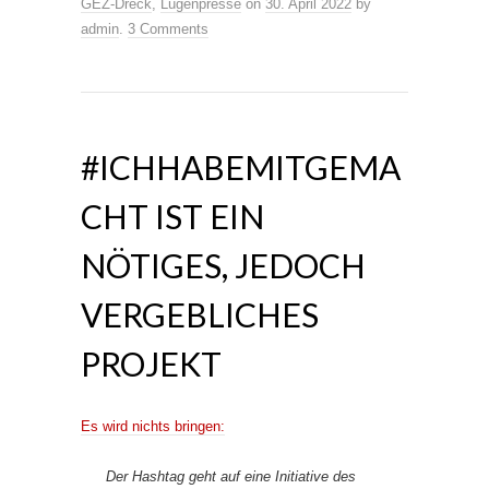
GEZ-Dreck
,
Lügenpresse
on
30. April 2022
by
admin
.
3 Comments
#ICHHABEMITGEMA
CHT IST EIN
NÖTIGES, JEDOCH
VERGEBLICHES
PROJEKT
Es wird nichts bringen:
Der Hashtag geht auf eine Initiative des