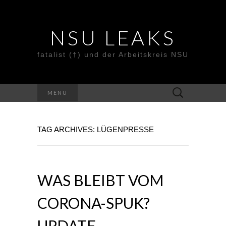
NSU LEAKS
fatalist (†) und der Arbeitskreis NSU
Suche
MENU
nach:
TAG ARCHIVES: LÜGENPRESSE
WAS BLEIBT VOM
CORONA-SPUK?
UPDATE