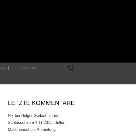
S
Suche
LIST)
FORUM
nach:
LETZTE KOMMENTARE
Nix
bei
Holger Gerlach ist der
Schlüssel zum 4.11.2011. Brillen,
Mädchenschuh, Anmietung