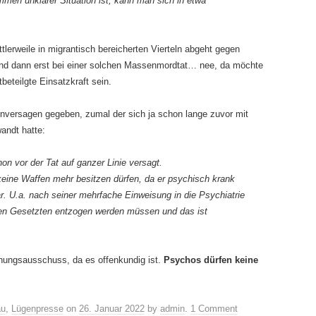
men unklarer Situation ist, kann man sich in etwa
erweile in migrantisch bereicherten Vierteln abgeht gegen
 und dann erst bei einer solchen Massenmordtat… nee, da möchte
eteilgte Einsatzkraft sein.
enversagen gegeben, zumal der sich ja schon lange zuvor mit
andt hatte:
on vor der Tat auf ganzer Linie versagt.
keine Waffen mehr besitzen dürfen, da er psychisch krank
. U.a. nach seiner mehrfache Einweisung in die Psychiatrie
gen Gesetzten entzogen werden müssen und das ist
hungsausschuss, da es offenkundig ist.
Psychos dürfen keine
au
,
Lügenpresse
on
26. Januar 2022
by
admin
.
1 Comment