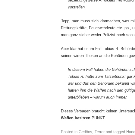
beziehungsweise Amoklauf mit vollkom
vorstellen.
Jepp, man muss sich klarmachen, was mittl
Rettungskräfte, Feuerwehrleute etc. pp.,
man ganz sicher weder Polizist noch sonstb
Aber klar hat es im Fall Tobias R. Behörd
seinen wirren Thesen an die Behörden gew
In diesem Fall haben die Behörden sch
Tobias R. hätte zum Tatzeitpunkt gar 
war und das den Behörden bekannt war
hätten ihm die Waffen nach den gülti
unterblieben – warum auch immer.
Dieses Versagen braucht keinen Untersuc
Waffen besitzen
PUNKT
Posted in
Gedöns
,
Terror
and tagged
Han