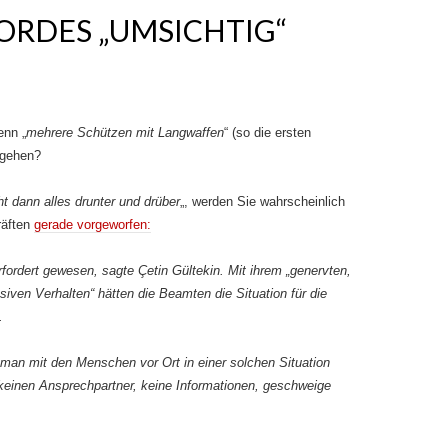
ORDES „UMSICHTIG“
enn „
mehrere Schützen mit Langwaffen
“ (so die ersten
egehen?
ht dann alles drunter und drüber
„, werden Sie wahrscheinlich
räften
gerade vorgeworfen:
rfordert gewesen, sagte Çetin Gültekin. Mit ihrem „genervten,
iven Verhalten“ hätten die Beamten die Situation für die
.
man mit den Menschen vor Ort in einer solchen Situation
e keinen Ansprechpartner, keine Informationen, geschweige