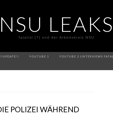
NSU LEAK
fatalist (†) und der Arbeitskreis NSU
!!UPDATE!!
YOUTUBE 1
YOUTUBE 2 (INTERVIEWS FATA
IE POLIZEI WÄHREND