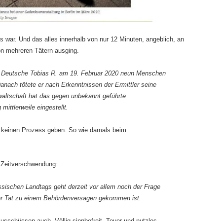
 war. Und das alles innerhalb von nur 12 Minuten, angeblich, an
on mehreren Tätern ausging.
ge Deutsche Tobias R. am 19. Februar 2020 neun Menschen
anach tötete er nach Erkenntnissen der Ermittler seine
waltschaft hat das gegen unbekannt geführte
ittlerweile eingestellt.
 es keinen Prozess geben. So wie damals beim
e Zeitverschwendung:
ischen Landtags geht derzeit vor allem noch der Frage
der Tat zu einem Behördenversagen gekommen ist.
usschüssen auch. Völlig sinnbefreit. Teuer und nutzlos.