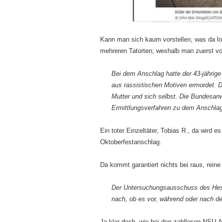
Kann man sich kaum vorstellen, was da los
mehreren Tatorten; weshalb man zuerst v
Bei dem Anschlag hatte der 43-jähri
aus rassistischen Motiven ermordet. D
Mutter und sich selbst. Die Bundesan
Ermittlungsverfahren zu dem Anschlag m
Ein toter Einzeltäter, Tobias R., da wird
Oktoberfestanschlag.
Da kommt garantiert nichts bei raus, rein
Der Untersuchungsausschuss des Hess
nach, ob es vor, während oder nach 
Ja klar doch, wie bei den zahllosen NSU-A