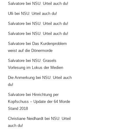
Salvatore
bei
NSU: Urteil auch du!
Ulli
bei
NSU: Urteil auch du!
Salvatore
bei
NSU: Urteil auch du!
Salvatore
bei
NSU: Urteil auch du!
Salvatore
bei
Das Kurdenproblem
weist auf die Dönermorde
Salvatore
bei
NSU: Grasels
Vorlesung im Lokus der Medien
Die Anmerkung
bei
NSU: Urteil auch
du!
Salvatore
bei
Hinrichtung per
Kopfschuss – Update der 64 Morde
Stand 2018
Christiane Neidhardt
bei
NSU: Urteil
auch du!