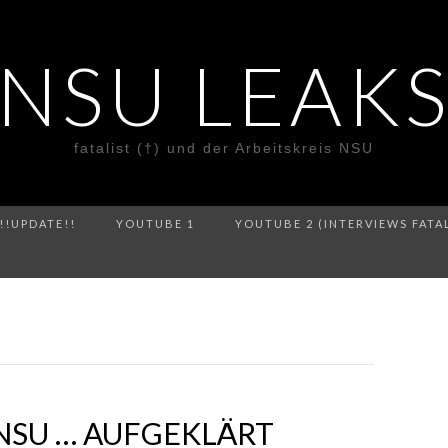
NSU LEAK
fatalist (†) und der Arbeitskreis NSU
!!UPDATE!!
YOUTUBE 1
YOUTUBE 2 (INTERVIEWS FATA
NSU … AUFGEKLÄRT