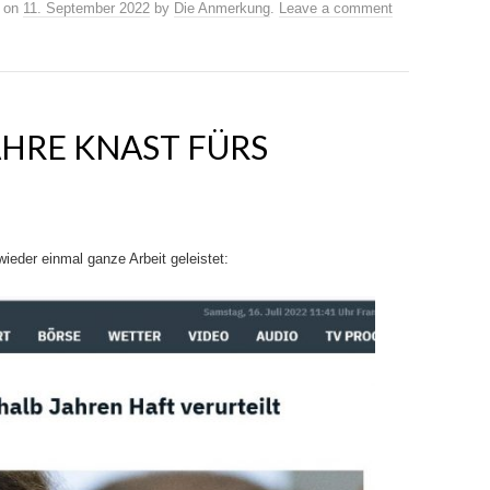
on
11. September 2022
by
Die Anmerkung
.
Leave a comment
JAHRE KNAST FÜRS
wieder einmal ganze Arbeit geleistet: