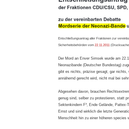
Entschließungsantrag aller Fraktionen zur vereinb
Sicherheitsbehörden vom
22.11.2011
(Drucksach
Der Mord an Enver Simsek wurde am 22.11
Neonazibande (Deutscher Bundestag) zugeor
gibt es nichts, präzise gesagt, gar nicht
annähernd gerecht wird, nicht mal bei seh
Abgesehen davon, brauchen Rechtsextreme
genug sind, selber zu protestieren, statt p
Sektenkindern F³, Ende Gelände, Pattex-Te
Ernst und sind wirklich die letzte Generat
Menschheit hin zu einer höheren species 