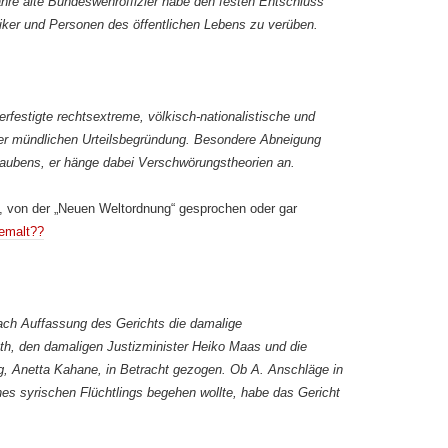
ahre alte Bundeswehroffizier habe den festen Entschluss
itiker und Personen des öffentlichen Lebens zu verüben.
erfestigte rechtsextreme, völkisch-nationalistische und
 der mündlichen Urteilsbegründung. Besondere Abneigung
aubens, er hänge dabei Verschwörungstheorien an.
t, von der „Neuen Weltordnung“ gesprochen oder gar
gemalt??
ach Auffassung des Gerichts die damalige
th, den damaligen Justizminister Heiko Maas und die
g, Anetta Kahane, in Betracht gezogen. Ob A. Anschläge in
es syrischen Flüchtlings begehen wollte, habe das Gericht