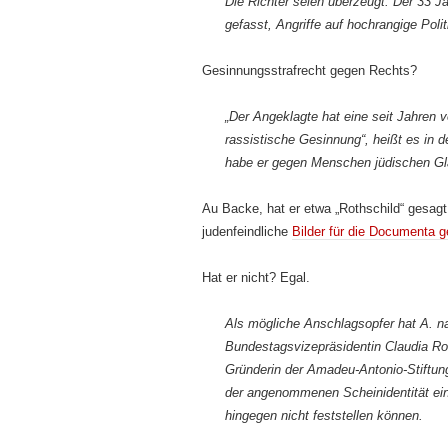
Die Richter seien überzeugt: Der 33 J
gefasst, Angriffe auf hochrangige Pol
Gesinnungsstrafrecht gegen Rechts?
„Der Angeklagte hat eine seit Jahren v
rassistische Gesinnung“, heißt es in
habe er gegen Menschen jüdischen Gl
Au Backe, hat er etwa „Rothschild“ gesag
judenfeindliche
Bilder für die Documenta 
Hat er nicht? Egal.
Als mögliche Anschlagsopfer hat A. n
Bundestagsvizepräsidentin Claudia Ro
Gründerin der Amadeu-Antonio-Stiftun
der angenommenen Scheinidentität ein
hingegen nicht feststellen können.