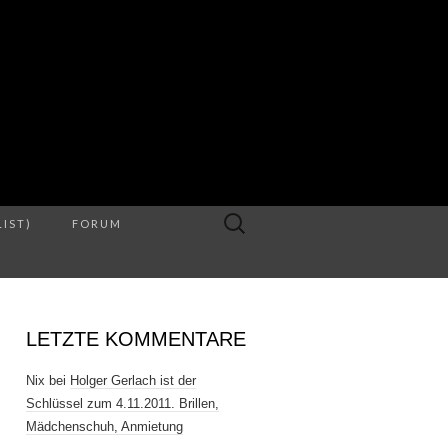
S
Suche
LIST)
FORUM
nach:
LETZTE KOMMENTARE
Nix
bei
Holger Gerlach ist der
Schlüssel zum 4.11.2011. Brillen,
Mädchenschuh, Anmietung