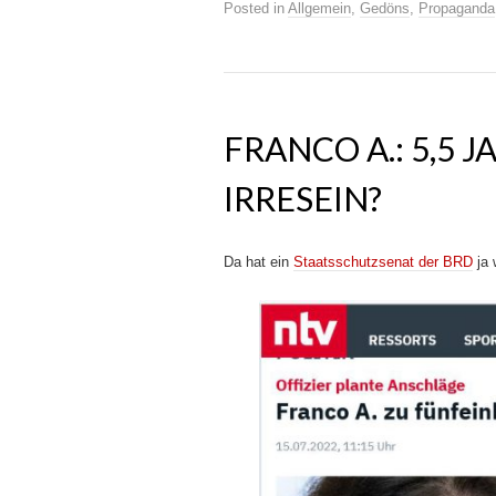
Posted in
Allgemein
,
Gedöns
,
Propaganda
FRANCO A.: 5,5 
IRRESEIN?
Da hat ein
Staatsschutzsenat der BRD
ja 