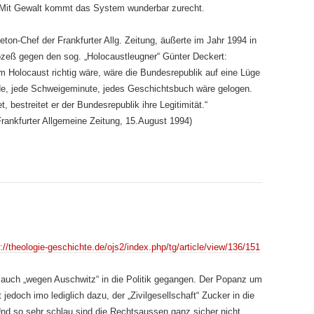
 Mit Gewalt kommt das System wunderbar zurecht.
eton-Chef der Frankfurter Allg. Zeitung, äußerte im Jahr 1994 in
eß gegen den sog. „Holocaustleugner“ Günter Deckert:
Holocaust richtig wäre, wäre die Bundesrepublik auf eine Lüge
de, jede Schweigeminute, jedes Geschichtsbuch wäre gelogen.
 bestreitet er der Bundesrepublik ihre Legitimität.“
Frankfurter Allgemeine Zeitung, 15.August 1994)
://theologie-geschichte.de/ojs2/index.php/tg/article/view/136/151
 auch „wegen Auschwitz“ in die Politik gegangen. Der Popanz um
 jedoch imo lediglich dazu, der „Zivilgesellschaft“ Zucker in die
nd so sehr schlau sind die Rechtsaussen ganz sicher nicht.