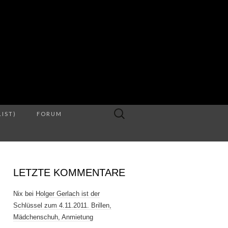
S
Suche
LIST)
FORUM
nach:
LETZTE KOMMENTARE
Nix
bei
Holger Gerlach ist der
Schlüssel zum 4.11.2011. Brillen,
Mädchenschuh, Anmietung