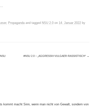
en…
Leser
,
Propaganda
and tagged
NSU 2.0
on
14. Januar 2022
by
 NSU
#NSU 2.0 – „AGGRESSIV-VULGAER-RASSISTISCH“
→
hts kommt macht Sinn, wenn man nicht von Gewalt, sondern von