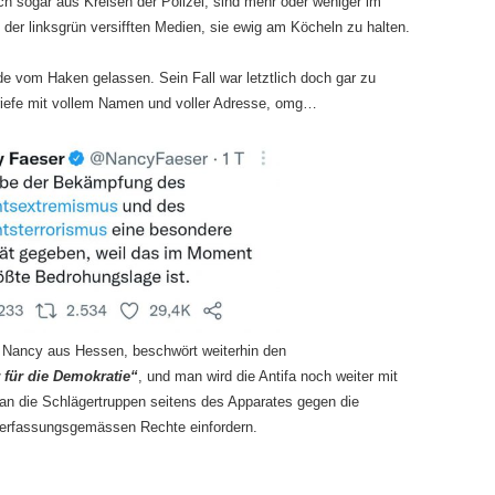
h sogar aus Kreisen der Polizei, sind mehr oder weniger im
 der linksgrün versifften Medien, sie ewig am Köcheln zu halten.
e vom Haken gelassen. Sein Fall war letztlich doch gar zu
briefe mit vollem Namen und voller Adresse, omg…
 Nancy aus Hessen, beschwört weiterhin den
 für die Demokratie“
, und man wird die Antifa noch weiter mit
man die Schlägertruppen seitens des Apparates gegen die
 verfassungsgemässen Rechte einfordern.
…