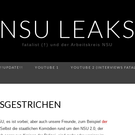
NSU LEAK
fatalist (†) und der Arbeitskreis NSU
!!UPDATE!!
YOUTUBE 1
YOUTUBE 2 (INTERVIEWS FATA
SSGESTRICHEN
 NSU, es ist vorbei; aber auch unsere Freunde, zum Beispiel
der
 Selbst die staatlichen Komödien rund um den NSU 2.0, der