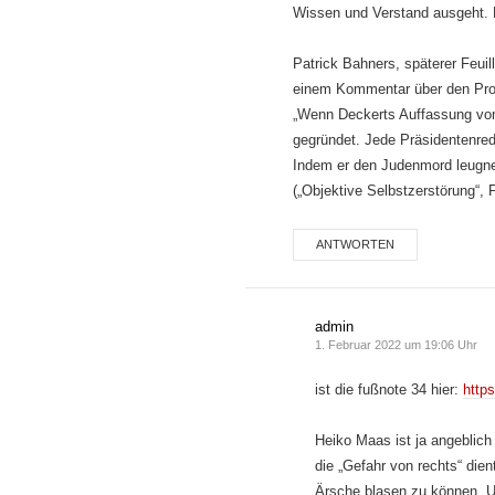
Wissen und Verstand ausgeht.
Patrick Bahners, späterer Feuill
einem Kommentar über den Proz
„Wenn Deckerts Auffassung vom 
gegründet. Jede Präsidentenre
Indem er den Judenmord leugnet,
(„Objektive Selbstzerstörung“, 
ANTWORTEN
admin
1. Februar 2022 um 19:06 Uhr
ist die fußnote 34 hier:
https
Heiko Maas ist ja angeblich
die „Gefahr von rechts“ dient
Ärsche blasen zu können. U