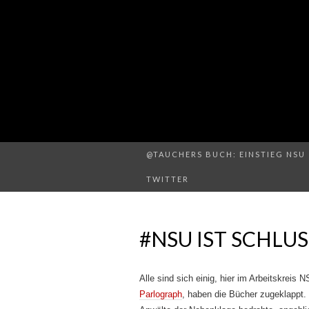
@TAUCHERS BUCH: EINSTIEG NSU 
TWITTER
#NSU IST SCHLU
Alle sind sich einig, hier im Arbeitskreis
Parlograph
, haben die Bücher zugeklappt.