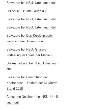
Salvatore
bei
NSU: Urteil auch du!
Ulli
bei
NSU: Urteil auch du!
Salvatore
bei
NSU: Urteil auch du!
Salvatore
bei
NSU: Urteil auch du!
Salvatore
bei
Das Kurdenproblem
weist auf die Dönermorde
Salvatore
bei
NSU: Grasels
Vorlesung im Lokus der Medien
Die Anmerkung
bei
NSU: Urteil auch
du!
Salvatore
bei
Hinrichtung per
Kopfschuss – Update der 64 Morde
Stand 2018
Christiane Neidhardt
bei
NSU: Urteil
auch du!