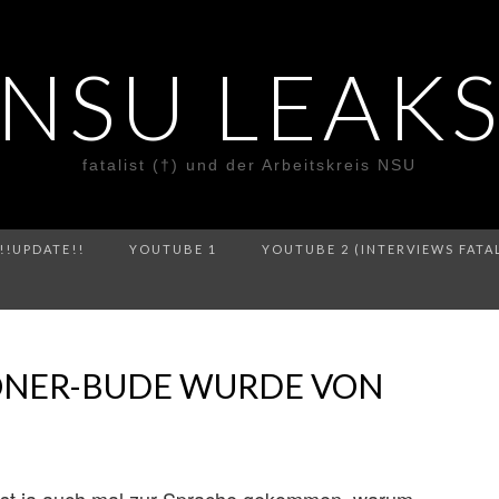
NSU LEAK
fatalist (†) und der Arbeitskreis NSU
!!UPDATE!!
YOUTUBE 1
YOUTUBE 2 (INTERVIEWS FATA
DÖNER-BUDE WURDE VON