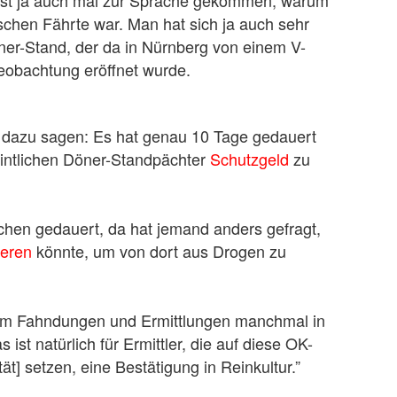
ist ja auch mal zur Sprache gekommen, warum
alschen Fährte war. Man hat sich ja auch sehr
ner-Stand, der da in Nürnberg von einem V-
eobachtung eröffnet wurde.
h dazu sagen: Es hat genau 10 Tage gedauert
eintlichen Döner-Standpächter
Schutzgeld
zu
hen gedauert, da hat jemand anders gefragt,
ieren
könnte, um von dort aus Drogen zu
arum Fahndungen und Ermittlungen manchmal in
 ist natürlich für Ermittler, die auf diese OK-
tät] setzen, eine Bestätigung in Reinkultur.”