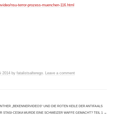
iovideo/nsu-terror-prozess-muenchen-116.html
.
i 2014
by
fatalistsalterego
.
Leave a comment
NTHER „BEKENNERVIDEOS“ UND DIE ROTEN KEILE DER ANTIFA ALS
ER STASI-CESKA WURDE EINE SCHWEIZER WAFFE GEMACHT? TEIL 1
→