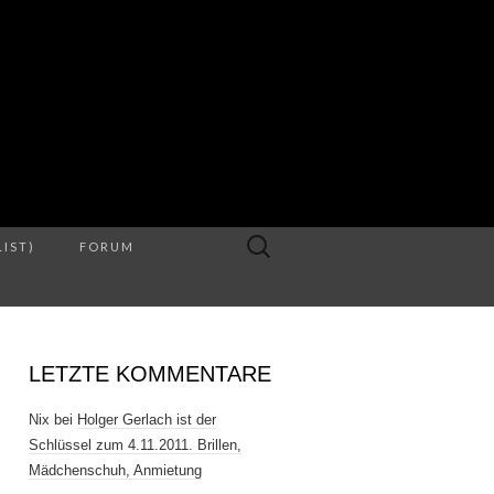
S
Suche
LIST)
FORUM
nach:
LETZTE KOMMENTARE
Nix
bei
Holger Gerlach ist der
Schlüssel zum 4.11.2011. Brillen,
Mädchenschuh, Anmietung