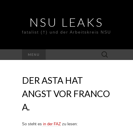
NSU LEAKS
fatalist (†) und der Arbeitskreis NSU
Suche
MENU
nach:
DER ASTA HAT
ANGST VOR FRANCO
A.
So steht es
in der FAZ
zu lesen: