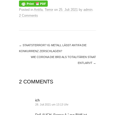
Posted in
Antifa
,
Terror
on
25. Juli 2021
by
admin
.
2 Comments
←
STAATSTERROR? IG METALL LÄSST ANTIFA DIE
KONKURRENZ ZERSCHLAGEN?
WIE CORONA DIE BRD ALS TOTALITÄREN STAAT
ENTLARVT
→
2 COMMENTS
ich
28. Juli 2021 um 13:13 Uhr
Daß AUCH „Franco A.“ nur Blöff ist,