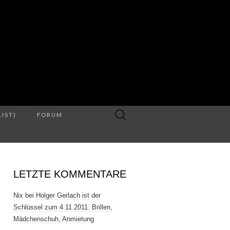
S
Suche
LIST)
FORUM
nach:
LETZTE KOMMENTARE
Nix
bei
Holger Gerlach ist der
Schlüssel zum 4.11.2011. Brillen,
Mädchenschuh, Anmietung