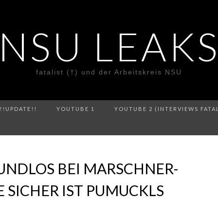
NSU LEAK
fatalist (†) und der Arbeitskreis NSU
!!UPDATE!!
YOUTUBE 1
YOUTUBE 2 (INTERVIEWS FATA
UNDLOS BEI MARSCHNER-
E SICHER IST PUMUCKLS