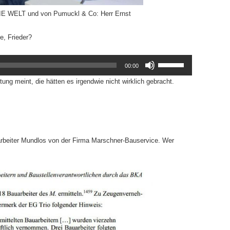
IE WELT und von Pumuckl & Co: Herr Ernst
e, Frieder?
Pfeiltasten
00:00
Hoch/Runter
ung meint, die hätten es irgendwie nicht wirklich gebracht.
benutzen,
um
die
Lautstärke
zu
orarbeiter Mundlos von der Firma Marschner-Bauservice. Wer
regeln.