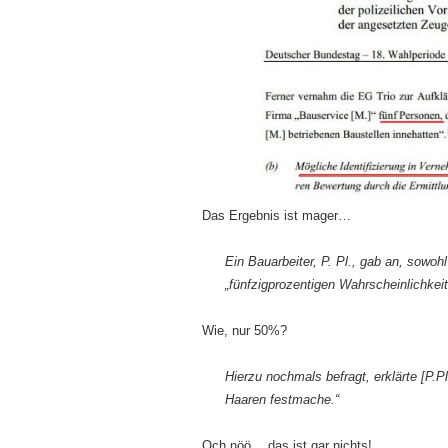
Das Ergebnis ist mager…
Ein Bauarbeiter,
P. Pl.
, gab an, sowoh
„fünfzigprozentigen Wahrscheinlichkei
Wie, nur 50%?
Hierzu nochmals befragt, erklärte [P.
Haaren festmache.“
Och nöö… das ist gar nichts!