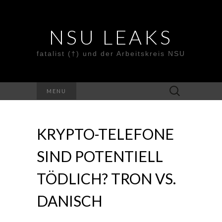
NSU LEAKS
fatalist (†) und der Arbeitskreis NSU
Suche
MENU
nach:
KRYPTO-TELEFONE
SIND POTENTIELL
TÖDLICH? TRON VS.
DANISCH