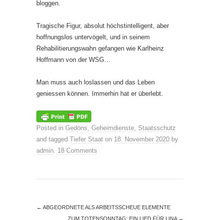
bloggen.
Tragische Figur, absolut höchstintelligent, aber
hoffnungslos untervögelt, und in seinem
Rehabilitierungswahn gefangen wie Karlheinz
Hoffmann von der WSG…
Man muss auch loslassen und das Leben
geniessen können. Immerhin hat er überlebt.
Posted in
Gedöns
,
Geheimdienste
,
Staatsschutz
and tagged
Tiefer Staat
on
18. November 2020
by
admin
.
18 Comments
←
ABGEORDNETE ALS ARBEITSSCHEUE ELEMENTE
ZUM TOTENSONNTAG: EIN LIED FÜR LINA
→