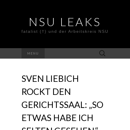
NSU LEAKS
fatalist (†) und der Arbeitskreis NSU
Suche
MENU
nach:
SVEN LIEBICH
ROCKT DEN
GERICHTSSAAL: „SO
ETWAS HABE ICH