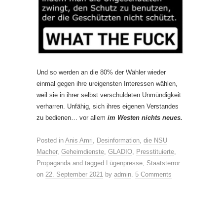
Und so werden an die 80% der Wähler wieder
einmal gegen ihre ureigensten Interessen wählen,
weil sie in ihrer selbst verschuldeten Unmündigkeit
verharren. Unfähig, sich ihres eigenen Verstandes
zu bedienen… vor allem
im Westen nichts neues.
Posted in
Anis Amri
,
Desinformation
,
die NSU
Macher
,
Geheimdienste
,
GLADIO
,
Presstituierte
,
Propaganda
and tagged
Lügenpresse
,
Staatsterror
on
22. September 2021
by
admin
.
5 Comments