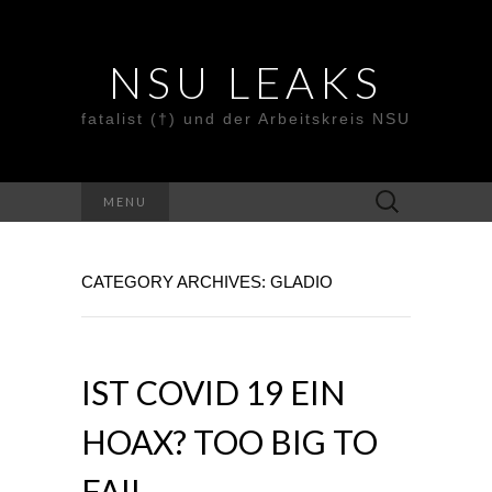
NSU LEAKS
fatalist (†) und der Arbeitskreis NSU
Suche
MENU
nach:
CATEGORY ARCHIVES: GLADIO
IST COVID 19 EIN
HOAX? TOO BIG TO
FAIL…