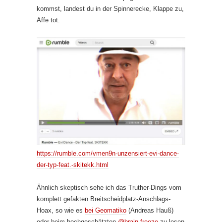
kommst, landest du in der Spinnerecke, Klappe zu,
Affe tot.
https://rumble.com/vmen9n-unzensiert-evi-dance-
der-typ-feat.-skitekk.html
Ähnlich skeptisch sehe ich das Truther-Dings vom
komplett gefakten Breitscheidplatz-Anschlags-
Hoax, so wie es
bei Geomatiko
(Andreas Hauß)
oder beim hochgeschätzten
@brain freeze
zu lesen