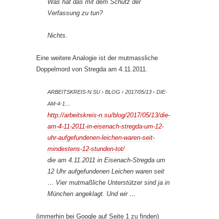
Was hat das mit dem Schutz der
Verfassung zu tun?
Nichts.
Eine weitere Analogie ist der mutmassliche
Doppelmord von Stregda am 4.11.2011.
ARBEITSKREIS-N.SU › BLOG › 2017/05/13 › DIE-
AM-4-1…
http://arbeitskreis-n.su/blog/2017/05/13/die-
am-4-11-2011-in-eisenach-stregda-um-12-
uhr-aufgefundenen-leichen-waren-seit-
mindestens-12-stunden-tot/
die am
4.11.2011
in Eisenach-
Stregda
um
12 Uhr aufgefundenen Leichen waren seit
… Vier
mutmaßliche
Unterstützer sind ja in
München angeklagt. Und wir …
(immerhin bei Google auf Seite 1 zu finden)