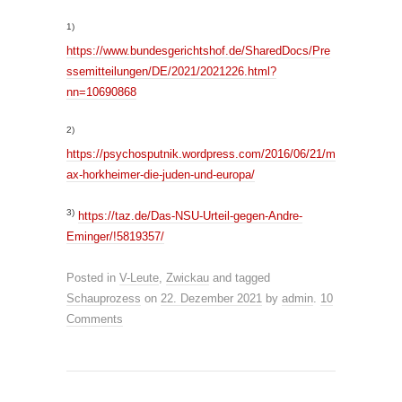
1)
https://www.bundesgerichtshof.de/SharedDocs/Pre
ssemitteilungen/DE/2021/2021226.html?
nn=10690868
2)
https://psychosputnik.wordpress.com/2016/06/21/m
ax-horkheimer-die-juden-und-europa/
3)
https://taz.de/Das-NSU-Urteil-gegen-Andre-
Eminger/!5819357/
Posted in
V-Leute
,
Zwickau
and tagged
Schauprozess
on
22. Dezember 2021
by
admin
.
10
Comments