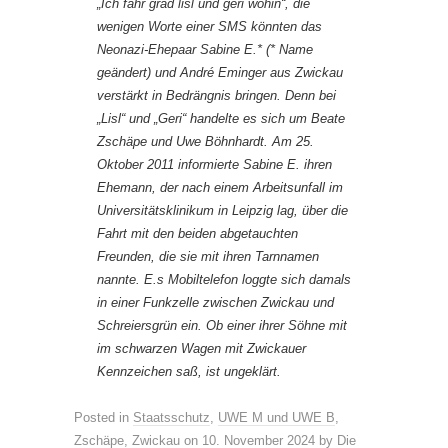
„Ich fahr grad lisl und geri wohin“, die
wenigen Worte einer SMS könnten das
Neonazi-Ehepaar Sabine E.* (* Name
geändert) und André Eminger aus Zwickau
verstärkt in Bedrängnis bringen. Denn bei
„Lisl“ und „Geri“ handelte es sich um Beate
Zschäpe und Uwe Böhnhardt. Am 25.
Oktober 2011 informierte Sabine E. ihren
Ehemann, der nach einem Arbeitsunfall im
Universitätsklinikum in Leipzig lag, über die
Fahrt mit den beiden abgetauchten
Freunden, die sie mit ihren Tarnnamen
nannte. E.s Mobiltelefon loggte sich damals
in einer Funkzelle zwischen Zwickau und
Schreiersgrün ein. Ob einer ihrer Söhne mit
im schwarzen Wagen mit Zwickauer
Kennzeichen saß, ist ungeklärt.
Posted in
Staatsschutz
,
UWE M und UWE B
,
Zschäpe
,
Zwickau
on
10. November 2024
by
Die