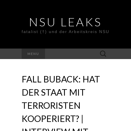
NSU LEAKS
fatalist (†) und der Arbeitskreis NSU
Suche
MENU
nach:
FALL BUBACK: HAT
DER STAAT MIT
TERRORISTEN
KOOPERIERT? |