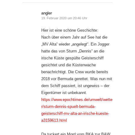
angler
19. Februar 2020 um 20:46 Uhr
Hier ist eine schöne Geschichte:
Nach über einem Jahr auf See hat die
„MV Alta“ wieder „angelegt“. Ein Jogger
hatte das von Sturm „Dennis“ an die
irische Küste gespülte Geisterschiff
gesichtet und die Küstenwache
benachrichtigt. Die Crew wurde bereits
2018 vor Bermuda gerettet. Was nun mit
dem Schiff passiert, ist ungewiss – der
Eigentümer ist unbekannt.
https://www.epochtimes.de/umwelt/wette
r/sturm-dennis-spuelt-bermuda-
geisterschiff-mv-alta-an-irische-kueste-
a3159613.html
Da tuckert ein Mord vom BKA zur BAW,