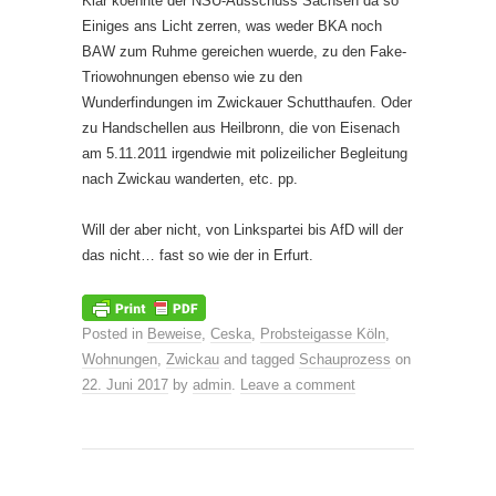
Klar koennte der NSU-Ausschuss Sachsen da so
Einiges ans Licht zerren, was weder BKA noch
BAW zum Ruhme gereichen wuerde, zu den Fake-
Triowohnungen ebenso wie zu den
Wunderfindungen im Zwickauer Schutthaufen. Oder
zu Handschellen aus Heilbronn, die von Eisenach
am 5.11.2011 irgendwie mit polizeilicher Begleitung
nach Zwickau wanderten, etc. pp.
Will der aber nicht, von Linkspartei bis AfD will der
das nicht… fast so wie der in Erfurt.
Posted in
Beweise
,
Ceska
,
Probsteigasse Köln
,
Wohnungen
,
Zwickau
and tagged
Schauprozess
on
22. Juni 2017
by
admin
.
Leave a comment