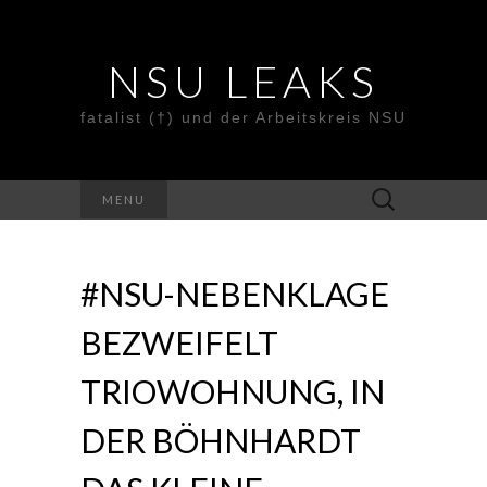
NSU LEAKS
fatalist (†) und der Arbeitskreis NSU
Suche
MENU
nach:
#NSU-NEBENKLAGE
BEZWEIFELT
TRIOWOHNUNG, IN
DER BÖHNHARDT