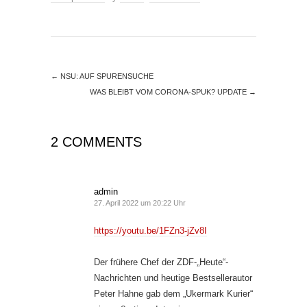
←
NSU: AUF SPURENSUCHE
WAS BLEIBT VOM CORONA-SPUK? UPDATE
→
2 COMMENTS
admin
27. April 2022 um 20:22 Uhr
https://youtu.be/1FZn3-jZv8I
Der frühere Chef der ZDF-„Heute“-
Nachrichten und heutige Bestsellerautor
Peter Hahne gab dem „Ukermark Kurier“