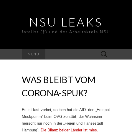
NSU LEAKS
fatalist (†) und der Arbeitskreis NSU
Suche
MENU
nach:
WAS BLEIBT VOM
CORONA-SPUK?
Es ist fast vorbei, soeben hat die AfD den „Hotspot
Meckpomm“ beim OVG zerstört, der Wahnsinn
herrscht nur noch in der „Freien und Hansestadt
Hamburg“.
Die Bilanz beider Länder ist mies.