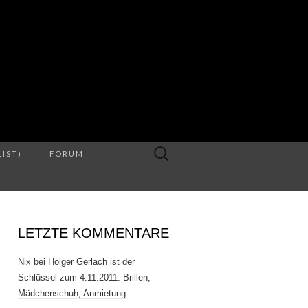
S
Suche
LIST)
FORUM
nach:
LETZTE KOMMENTARE
Nix
bei
Holger Gerlach ist der
Schlüssel zum 4.11.2011. Brillen,
Mädchenschuh, Anmietung