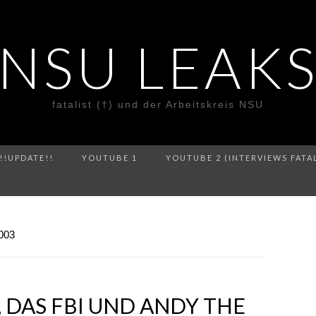
NSU LEAK
fatalist (†) und der Arbeitskreis NSU
!!UPDATE!!
YOUTUBE 1
YOUTUBE 2 (INTERVIEWS FATA
003
, DAS FBI UND ANDY THE