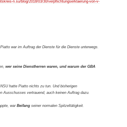
eitskreis-n.su/blog/2018/03/30/verpflichtungserklaerung-von-v-
Piatto war im Auftrag der Dienste für die Dienste unterwegs.
ren,
wer seine Dienstherren waren, und warum der GBA
NSU hatte Piatto nichts zu tun. Und bisherigen
en Ausschusses vertrauend, auch keinen Auftrag dazu.
appte, war
Beifang
seiner normalen Spitzeltätigkeit.