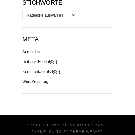
STICHWORTE
Stichworte
META
Anmelden
Beitrags-Feed (
RSS
)
Kommentare als
RSS
WordPress.org
PROUDLY POWERED BY
WORDPRESS
·
THEME: SUITS BY
THEME WEAVER