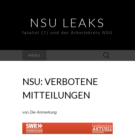
NSU LEAKS
fatalist (†) und der Arbeitskreis NSU
Suche
MENU
nach:
NSU: VERBOTENE
MITTEILUNGEN
von
Die Anmerkung