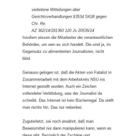
verbotene Mitteilungen über
Gerichtsverhandlungen §353d StGB gegen
Chr. Re.
AZ 362/14/181360 120 Js 20535/14
Insofern wissen die Mitarbeiter der verantwortlichen
Behörden, um wen es sich handelt. Die sind ja, im
Gegensatz zu alimentierten Journalisten, nicht
blöd.
Genauso gelogen ist, daß die Akten von Fatalist in
Zusammenarbeit mit dem Arbeitskreis NSU ins
Internet gestellt wurden. Auch ein Zeichen
vollendeter Verblödung, was der Journalist da
schreibt. Das Internet ist kein Bücherregal. Da stellt
man nichts hin. Das nur nebenbei.
Zuguterletzt, sei noch erwähnt, daß man
Beweismittel nur dann manipulieren kann, wenn es
diese gibt. Bezüglich der Zschäpe und