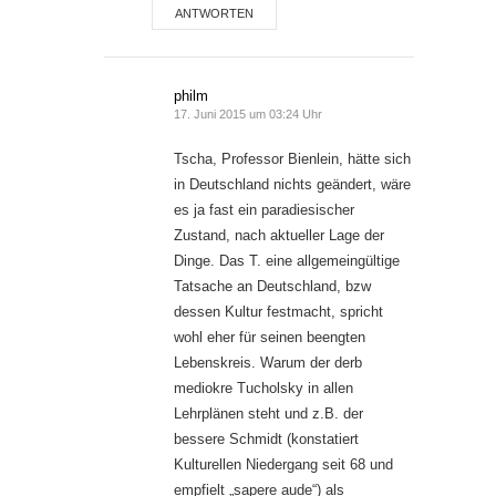
ANTWORTEN
philm
17. Juni 2015 um 03:24 Uhr
Tscha, Professor Bienlein, hätte sich
in Deutschland nichts geändert, wäre
es ja fast ein paradiesischer
Zustand, nach aktueller Lage der
Dinge. Das T. eine allgemeingültige
Tatsache an Deutschland, bzw
dessen Kultur festmacht, spricht
wohl eher für seinen beengten
Lebenskreis. Warum der derb
mediokre Tucholsky in allen
Lehrplänen steht und z.B. der
bessere Schmidt (konstatiert
Kulturellen Niedergang seit 68 und
empfielt „sapere aude“) als