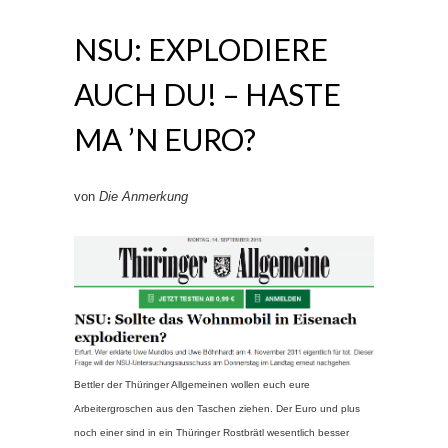
NSU: EXPLODIERE
AUCH DU! – HASTE
MA ’N EURO?
von
Die Anmerkung
Bettler der Thüringer Allgemeinen wollen euch eure
Arbeitergroschen aus den Taschen ziehen. Der Euro und plus
noch einer sind in ein Thüringer Rostbrätl wesentlich besser