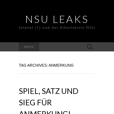
NSU LEAKS
fatalist (†) und der Arbeitskreis NSU
Suche
MENU
nach:
TAG ARCHIVES: ANMERKUNG
SPIEL, SATZ UND
SIEG FÜR
ANMERKUNG!