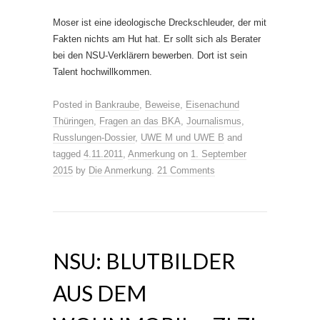
Moser ist eine ideologische Dreckschleuder, der mit
Fakten nichts am Hut hat. Er sollt sich als Berater
bei den NSU-Verklärern bewerben. Dort ist sein
Talent hochwillkommen.
Posted in
Bankraube
,
Beweise
,
Eisenachund
Thüringen
,
Fragen an das BKA
,
Journalismus
,
Russlungen-Dossier
,
UWE M und UWE B
and
tagged
4.11.2011
,
Anmerkung
on
1. September
2015
by
Die Anmerkung
.
21 Comments
NSU: BLUTBILDER
AUS DEM