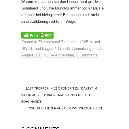
Warum vertuschen sie den Doppelmord an Uwe
Böhnhardt und Uwe Mundlos immer noch? Da sie
offenbar bei idelogischer Besinnung sind, steht
einer Aufklärung nichts im Wege.
Posted in
Eisenachund Thüringen
,
UWE M und
UWE B
and tagged
4.11.2011
,
Anmerkung
on
26.
August 2015
by
Die Anmerkung
.
6 Comments
←
2.177 TREFFER IN 32 ORDNERN ZU “DAKTY” IM
WOHNMOBIL 11: BAHNCARDS, UND ENDLICH
BÖHNHARDT!
NSU: BLUTBILDER AUS DEM WOHNMOBIL – ZLZL;
→