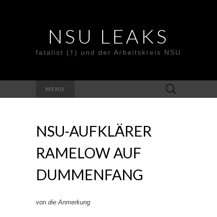
NSU LEAKS
fatalist (†) und der Arbeitskreis NSU
Suche
MENU
nach:
NSU-AUFKLÄRER
RAMELOW AUF
DUMMENFANG
von
die Anmerkung