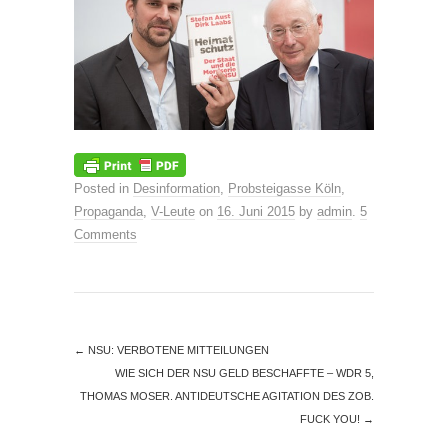
Posted in
Desinformation
,
Probsteigasse Köln
,
Propaganda
,
V-Leute
on
16. Juni 2015
by
admin
.
5
Comments
←
NSU: VERBOTENE MITTEILUNGEN
WIE SICH DER NSU GELD BESCHAFFTE – WDR 5,
THOMAS MOSER. ANTIDEUTSCHE AGITATION DES ZOB.
FUCK YOU!
→