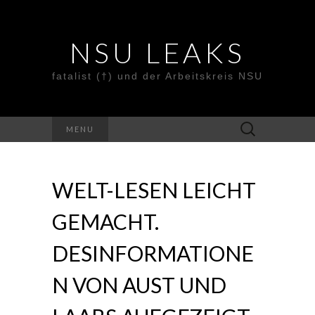
NSU LEAKS
fatalist (†) und der Arbeitskreis NSU
Suche
MENU
nach:
WELT-LESEN LEICHT
GEMACHT.
DESINFORMATIONE
N VON AUST UND