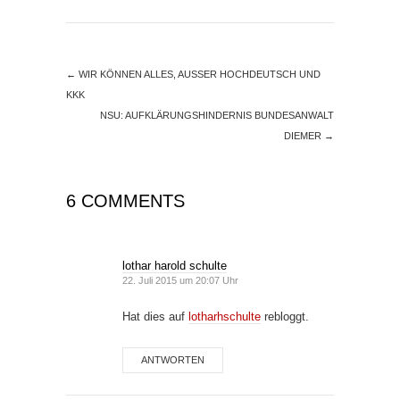
←
WIR KÖNNEN ALLES, AUSSER HOCHDEUTSCH UND
KKK
NSU: AUFKLÄRUNGSHINDERNIS BUNDESANWALT
DIEMER
→
6 COMMENTS
lothar harold schulte
22. Juli 2015 um 20:07 Uhr
Hat dies auf
lotharhschulte
rebloggt.
ANTWORTEN