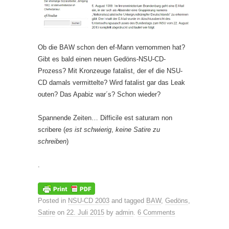
Ob die BAW schon den ef-Mann vernommen hat?
Gibt es bald einen neuen Gedöns-NSU-CD-
Prozess? Mit Kronzeuge fatalist, der ef die NSU-
CD damals vermittelte? Wird fatalist gar das Leak
outen? Das Apabiz war´s? Schon wieder?
Spannende Zeiten… Difficile est saturam non
scribere (
es ist schwierig
,
keine Satire zu
schreiben
)
.
Posted in
NSU-CD 2003
and tagged
BAW
,
Gedöns
,
Satire
on
22. Juli 2015
by
admin
.
6 Comments