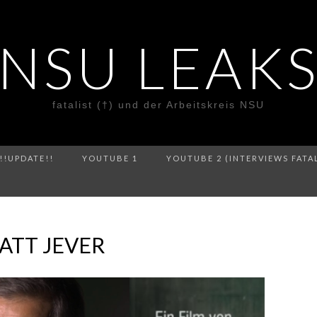
NSU LEAK
fatalist (†) und der Arbeitskreis NSU
!!UPDATE!!
YOUTUBE 1
YOUTUBE 2 (INTERVIEWS FATA
TATT JEVER