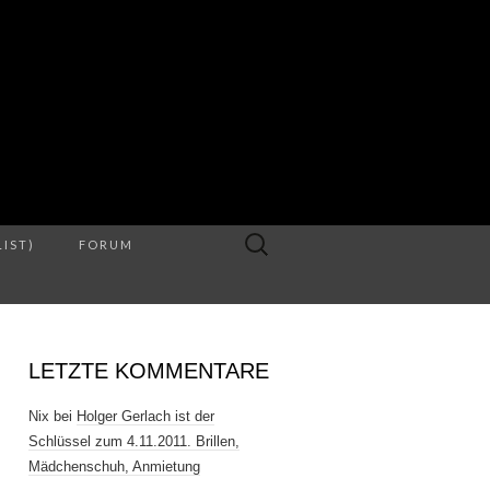
S
Suche
LIST)
FORUM
nach:
LETZTE KOMMENTARE
Nix
bei
Holger Gerlach ist der
Schlüssel zum 4.11.2011. Brillen,
Mädchenschuh, Anmietung