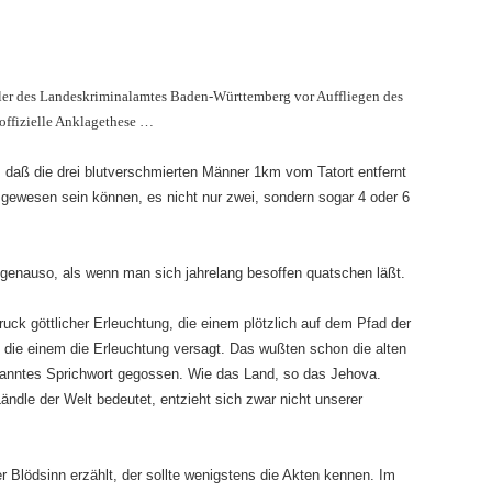
tler des Landeskriminalamtes Baden-Württemberg vor Auffliegen des
 offizielle Anklagethese …
, daß die drei blutverschmierten Männer 1km vom Tatort entfernt
 gewesen sein können, es nicht nur zwei, sondern sogar 4 oder 6
t genauso, als wenn man sich jahrelang besoffen quatschen läßt.
ruck göttlicher Erleuchtung, die einem plötzlich auf dem Pfad der
 die einem die Erleuchtung versagt. Das wußten schon die alten
ekanntes Sprichwort gegossen. Wie das Land, so das Jehova.
ndle der Welt bedeutet, entzieht sich zwar nicht unserer
 Blödsinn erzählt, der sollte wenigstens die Akten kennen. Im