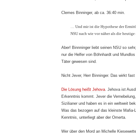
Clemes Binninger, ab ca. 36:40 min.
… Und mir ist die Hypothese der Ermit
NSU nach wie vor näher als die heutige
Aber! Binnninger liebt seinen NSU so sehr
nur die Helfer von Böhnhardt und Mundlos
Täter gewesen sind.
Nicht Jever, Herr Binninger. Das wirkt fas
Die Lösung heißt Jehova
. Jehova ist Ausd
Erkenntnis kommt. Jever die Vernebelung,
Sizilianer und haben es in ein weltweit b
Was das bezogen auf das kleinste Mafia-Lä
Kenntnis, unterliegt aber der Omerta.
Wer über den Mord an Michelle Kiesewetter