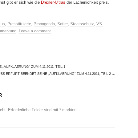
st gibt er sich wie die
Drexler-Ultras
der Lächerlichkeit preis.
mus
,
Presstituierte
,
Propaganda
,
Satire
,
Staatsschutz
,
VS-
nmerkung
.
Leave a comment
AUFKLAERUNG“ ZUM 4.11.2011, TEIL 1
S ERFURT BEENDET SEINE „AUFKLAERUNG“ ZUM 4.11.2011, TEIL 2
→
R
cht.
Erforderliche Felder sind mit
*
markiert