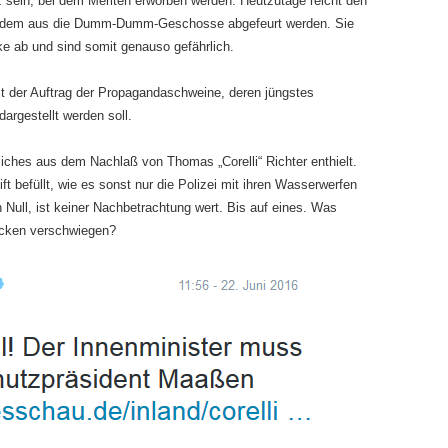
 sein, bei dem Meriten er­wor­ben werden. Heutzutage reicht den
on dem aus die Dumm-Dumm-Geschosse abgefeurt werden. Sie
ke ab und sind somit genauso gefährlich.
t der Auftrag der Propaganda­schweine, deren jüngstes
argestellt werden soll.
liches aus dem Nachlaß von Thomas „Corelli“ Richter enthielt.
 befüllt, wie es sonst nur die Polizei mit ihren Wasserwerfen
 Null, ist keiner Nachbetrachtung wert. Bis auf eines. Was
ecken verschwiegen?