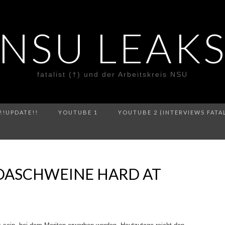
NSU LEAK
fatalist (†) und der Arbeitskreis NSU
!!UPDATE!!
YOUTUBE 1
YOUTUBE 2 (INTERVIEWS FATA
DASCHWEINE HARD AT