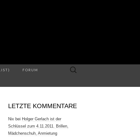
S
Suche
LIST)
FORUM
nach:
LETZTE KOMMENTARE
Nix
bei
Holger Gerlach ist der
Schlüssel zum 4.11.2011. Brillen,
Mädchenschuh, Anmietung