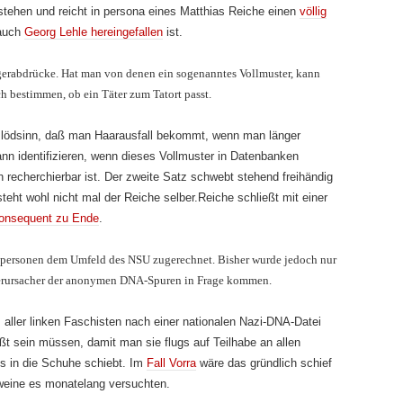
stehen und reicht in persona eines Matthias Reiche einen
völlig
 auch
Georg Lehle hereingefallen
ist.
gerabdrücke. Hat man von denen ein sogenanntes Vollmuster, kann
h bestimmen, ob ein Täter zum Tatort passt.
 Blödsinn, daß man Haarausfall bekommt, wenn man länger
nn identifizieren, wenn dieses Vollmuster in Datenbanken
 recherchierbar ist. Der zweite Satz schwebt stehend freihändig
teht wohl nicht mal der Reiche selber.Reiche schließt mit einer
onsequent zu Ende
.
tpersonen dem Umfeld des NSU zugerechnet. Bisher wurde jedoch nur
s Verursacher der anonymen DNA-Spuren in Frage kommen.
aller linken Faschisten nach einer nationalen Nazi-DNA-Datei
aßt sein müssen, damit man sie flugs auf Teilhabe an allen
s in die Schuhe schiebt. Im
Fall Vorra
wäre das gründlich schief
eine es monatelang versuchten.