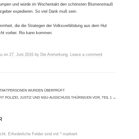
 lumpen und würde im Wochentakt den schönsten Blumenstrauß
tzgeber expedieren. So viel Dank muß sein.
mheit, die die Strategen der Volksverblödung aus dem Hut
icht vorbei. Rio kann kommen.
au
on
27. Juni 2016
by
Die Anmerkung
.
Leave a comment
NTAKTPERSONEN WURDEN ÜBERPRÜFT
T POLIZEI, JUSTIZ UND NSU-AUSSCHUSS THÜRINGEN VOR, TEIL 1
→
R
cht.
Erforderliche Felder sind mit
*
markiert