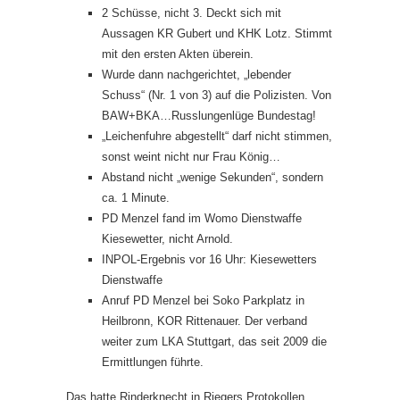
2 Schüsse, nicht 3. Deckt sich mit
Aussagen KR Gubert und KHK Lotz. Stimmt
mit den ersten Akten überein.
Wurde dann nachgerichtet, „lebender
Schuss“ (Nr. 1 von 3) auf die Polizisten. Von
BAW+BKA…Russlungenlüge Bundestag!
„Leichenfuhre abgestellt“ darf nicht stimmen,
sonst weint nicht nur Frau König…
Abstand nicht „wenige Sekunden“, sondern
ca. 1 Minute.
PD Menzel fand im Womo Dienstwaffe
Kiesewetter, nicht Arnold.
INPOL-Ergebnis vor 16 Uhr: Kiesewetters
Dienstwaffe
Anruf PD Menzel bei Soko Parkplatz in
Heilbronn, KOR Rittenauer. Der verband
weiter zum LKA Stuttgart, das seit 2009 die
Ermittlungen führte.
Das hatte Rinderknecht in Riegers Protokollen