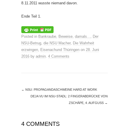
8.11.2011 wusste niemand davon.
Ende Teil 1.
Posted in
Bankraube
,
Beweise
,
damals...
,
Der
NSU-Betrug
,
die NSU Macher
,
Die Wahrheit
erzwingen
,
Eisenachund Thüringen
on
28. Juni
2016
by
admin
.
4 Comments
←
NSU: PROPAGANDASCHWEINE HARD AT WORK
DEJA VU IM NSU-STADL: 2 FINGERABDRÜCKE VON
ZSCHÄPE, 4. AUFGUSS
→
4 COMMENTS