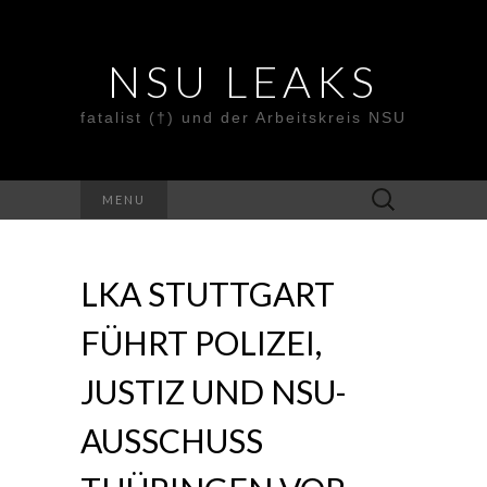
NSU LEAKS
fatalist (†) und der Arbeitskreis NSU
Suche
MENU
nach:
LKA STUTTGART
FÜHRT POLIZEI,
JUSTIZ UND NSU-
AUSSCHUSS