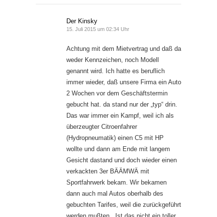
Der Kinsky
15. Juli 2015 um 02:34 Uhr
Achtung mit dem Mietvertrag und daß da
weder Kennzeichen, noch Modell
genannt wird. Ich hatte es beruflich
immer wieder, daß unsere Firma ein Auto
2 Wochen vor dem Geschäftstermin
gebucht hat. da stand nur der „typ“ drin.
Das war immer ein Kampf, weil ich als
überzeugter Citroenfahrer
(Hydropneumatik) einen C5 mit HP
wollte und dann am Ende mit langem
Gesicht dastand und doch wieder einen
verkackten 3er BÄÄMWÄ mit
Sportfahrwerk bekam. Wir bekamen
dann auch mal Autos oberhalb des
gebuchten Tarifes, weil die zurückgeführt
werden mußten. „Ist das nicht ein toller