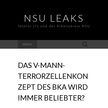
NSU LEAKS
fatalist (†) und der Arbeitskreis NSU
Suche
MENU
nach:
DAS V-MANN-
TERRORZELLENKON
ZEPT DES BKA WIRD
IMMER BELIEBTER?