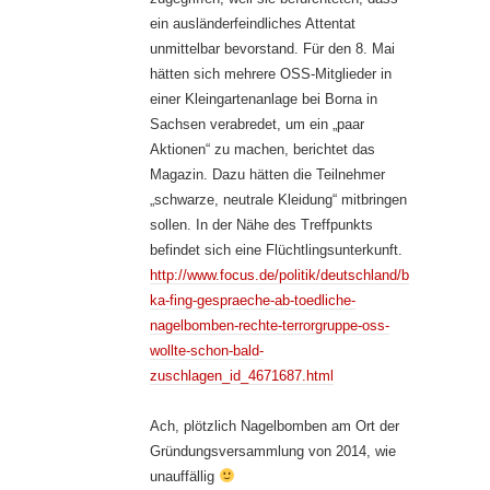
ein ausländerfeindliches Attentat
unmittelbar bevorstand. Für den 8. Mai
hätten sich mehrere OSS-Mitglieder in
einer Kleingartenanlage bei Borna in
Sachsen verabredet, um ein „paar
Aktionen“ zu machen, berichtet das
Magazin. Dazu hätten die Teilnehmer
„schwarze, neutrale Kleidung“ mitbringen
sollen. In der Nähe des Treffpunkts
befindet sich eine Flüchtlingsunterkunft.
http://www.focus.de/politik/deutschland/b
ka-fing-gespraeche-ab-toedliche-
nagelbomben-rechte-terrorgruppe-oss-
wollte-schon-bald-
zuschlagen_id_4671687.html
Ach, plötzlich Nagelbomben am Ort der
Gründungsversammlung von 2014, wie
unauffällig