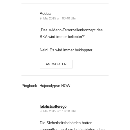
Adebar
9. Mai 2015 um 03:40 Uhr
„Das V-Mann-Terrorzellenkonzept des
BKA wird immer beliebter?“
Nein! Es wird immer bekloppter.
ANTWORTEN
Pingback:
Hajocalypse NOW !
fatalistsalterego
9. Mai 2015 um 19:38 Uhr
Die Sicherheitsbehörden hatten
zugegriffen, weil sie befürchteten, dass