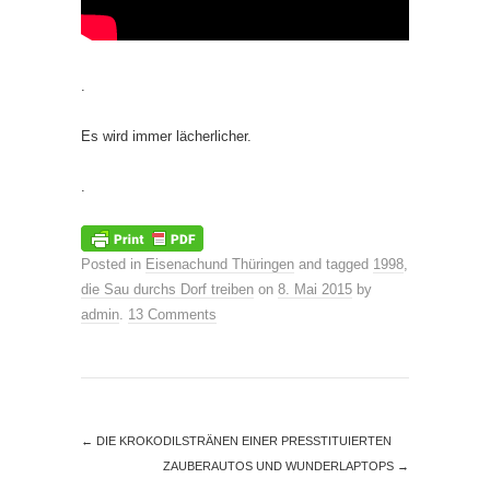
.
Es wird immer lächerlicher.
.
Posted in
Eisenachund Thüringen
and tagged
1998
,
die Sau durchs Dorf treiben
on
8. Mai 2015
by
admin
.
13 Comments
←
DIE KROKODILSTRÄNEN EINER PRESSTITUIERTEN
ZAUBERAUTOS UND WUNDERLAPTOPS
→