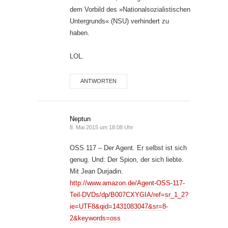
dem Vorbild des »Nationalsozialistischen
Untergrunds« (NSU) verhindert zu
haben.
LOL.
ANTWORTEN
Neptun
8. Mai 2015 um 18:08 Uhr
OSS 117 – Der Agent. Er selbst ist sich
genug. Und: Der Spion, der sich liebte.
Mit Jean Durjadin.
http://www.amazon.de/Agent-OSS-117-
Teil-DVDs/dp/B007CXYGIA/ref=sr_1_2?
ie=UTF8&qid=1431083047&sr=8-
2&keywords=oss