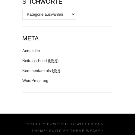
STICHWORTE
Stichworte
META
Anmelden
Beitrags-Feed (
RSS
)
Kommentare als
RSS
WordPress.org
PROUDLY POWERED BY
WORDPRESS
·
THEME: SUITS BY
THEME WEAVER