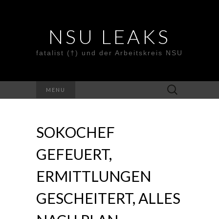
NSU LEAKS
fatalist (†) und der Arbeitskreis NSU
Suche
MENU
nach:
SOKOCHEF
GEFEUERT,
ERMITTLUNGEN
GESCHEITERT, ALLES